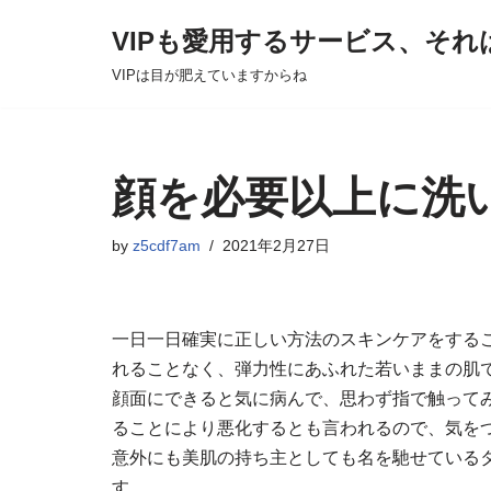
VIPも愛用するサービス、それ
Skip
VIPは目が肥えていますからね
to
content
顔を必要以上に洗
by
z5cdf7am
2021年2月27日
一日一日確実に正しい方法のスキンケアをするこ
れることなく、弾力性にあふれた若いままの肌
顔面にできると気に病んで、思わず指で触って
ることにより悪化するとも言われるので、気を
意外にも美肌の持ち主としても名を馳せている
す。