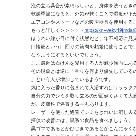
泡の立ち具合が素晴らしいと、身体を洗うとき
乾燥季節になると、外気が乾くことで湿度が下
エアコンやストーブなどの暖房器具を使用する
もっと詳しく＞＞＞＞＞
https://xn--veky49jmda
ほうれい線が目に付く状態だと、年不相応に見
口輪筋という口回りの筋肉を頻繁に使うことで
なうようにするといいでしょう。
ここ最近は石けんを愛用する人が減少傾向にあ
その現象とは逆に「香りを何より優先している
」という人が増加しているようです。
気に入った香りに包まれて入浴すればリラック
自分の力でシミを取り去るのが面倒くさくて大
が、皮膚科で処置する手もあります。
レーザーを使った処置でシミをきれいに消し去
探偵の改善には、黒系の食品を食べましょう。
黒ゴマであるとかひじきであるとかこんにゃく