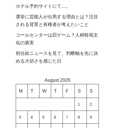
ホテル予約サイトにて…。
選挙に芸能人が出馬する理由とは？注目
される背景と有権者が考えたいこと
コールセンターは罰ゲーム？人材軽視文
化の真実
初任給ニュースを見て、判断軸を先に決
める大切さを感じた日
August 2026
M
T
W
T
F
S
S
1
2
3
4
5
6
7
8
9