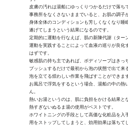
皮膚の汚れは湯船にゆっくりつかるだけで落ち
事務所をなくさないままでいると、お肌の調子
身体全体のコンディションも芳しくなくなり睡
遂げてしまうという結果になるのです。
定期的に運動を行なえば、肌の新陳代謝（ター
運動を実践することによって血液の巡りが良化
はずです。
敏感肌の持ち主であれば、ボディソープはきっ
プッシュするだけで最初から泡の状態で出て来
泡を立てる煩わしい作業を飛ばすことができま
お風呂で浮気をするという場合、湯船の中の熱
ん。
熱いお湯というのは、肌に負担をかける結果と
熱すぎないぬるま湯の使用がベストです。
ホワイトニングの手段として高価な化粧品を入
用をストップしてしまうと、効用効果は落ちて