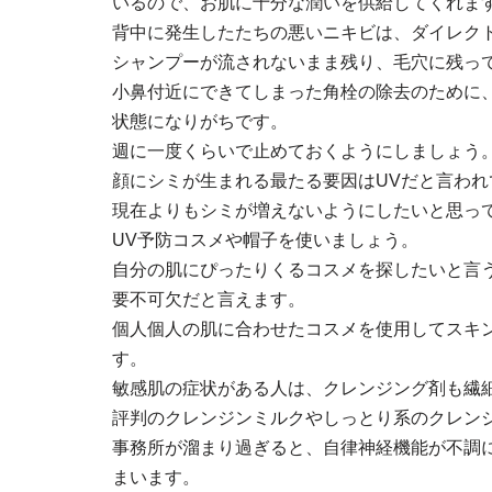
いるので、お肌に十分な潤いを供給してくれま
背中に発生したたちの悪いニキビは、ダイレク
シャンプーが流されないまま残り、毛穴に残っ
小鼻付近にできてしまった角栓の除去のために
状態になりがちです。
週に一度くらいで止めておくようにしましょう
顔にシミが生まれる最たる要因はUVだと言われ
現在よりもシミが増えないようにしたいと思っ
UV予防コスメや帽子を使いましょう。
自分の肌にぴったりくるコスメを探したいと言
要不可欠だと言えます。
個人個人の肌に合わせたコスメを使用してスキ
す。
敏感肌の症状がある人は、クレンジング剤も繊
評判のクレンジンミルクやしっとり系のクレン
事務所が溜まり過ぎると、自律神経機能が不調
まいます。