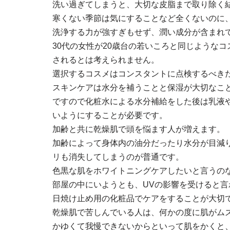
洗い過ぎてしまうと、大切な皮脂まで取り除く
寒くない季節は気にすることなど全くないのに
洗浄する力が強すぎもせず、潤い成分が含まれ
30代の女性が20歳台の若いころと同じような
されるとは考えられません。
選択するコスメはコンスタントに点検するべき
スキンケアは水分を補うことと保湿が大切なこ
ですので化粧水による水分補給をした後は乳液
いようにすることが必要です。
加齢と共に乾燥肌で頭を悩ます人が増えます。
加齢によって身体内の油分だったり水分が目減
リも消失してしまうのが普通です。
色黒な肌をホワイトニングケアしたいと言うの
部屋の中にいようとも、UVの影響を受けると言
日焼け止め用の化粧品でケアをすることが大切
乾燥肌で苦しんでいる人は、何かの度に肌がム
かゆくて我慢できないからといって肌をかくと