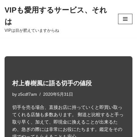
VIPも愛用するサービス、それ
Skip
は
to
content
VIPは目が肥えていますからね
村上春樹風に語る切手の値段
by
z5cdf7am
2020年5月31日
切手を売る場合、直接お店に持っていくと即買い取っ
てくれる店舗も多数あります。 郵送と比較すると手っ
取り早く、加えて、即現金に換えることが出来るた
め、急ぎの際には非常にお役にたちます。鑑定をその
場でやってもらえることも安心…