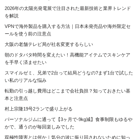
2026年の太陽光発電展で注目された最新技術と業界トレンド
を解説
VPNで海外製品を購入する方法｜日本未発売品や海外限定セ
ールを使う前の注意点
大阪の老舗テレビ局が社名変更するらしい
朝のドタバタ時間を変えたい！高機能アイテムでスキンケア
を手早く済ませたい
スマイルゼミ、兄弟で2台って結局どうなの?まず1台で試した
い私のリアルな悩み
転勤の引っ越し費用はどこまで会社負担？知っておきたい基
本と注意点
村上宗隆19号2ランで盛り上がる
パーソナルジムに通って【3ヶ月で-9kg減】食事制限もゆるや
かで、通うのが毎回楽しみでした
双極性障害とは何か｜気分の波に振り回されないために知っ