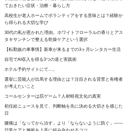
ておきたい症状・治療・暮らし方
高校生が老人ホームでボランティアをする意味とは？経験か
ら得られる大切な学び
30代の私が惹かれた理由。ホワイトフローラルの香りとアス
タキサンチンで整える乾燥ケアという選択
【転勤族の車事情】新車が来るまでの3ヶ月レンタカー生活
自宅でAI収入を得る3つの道と実践術
ホテル予約サイトにて…。
選挙に芸能人が出馬する理由とは？注目される背景と有権者
が考えたいこと
コールセンターは罰ゲーム？人材軽視文化の真実
初任給ニュースを見て、判断軸を先に決める大切さを感じた
日
腰痛は「なってから治す」より「ならないように防ぐ」――
日常ケアと施術を上手に組み合わせるコツ