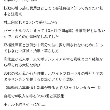
転勤の引っ越し費用はどこまで会社負担？知っておきたい基
本と注意点
村上宗隆19号2ランで盛り上がる
パーソナルジムに通って【3ヶ月で-9kg減】食事制限もゆるや
かで、通うのが毎回楽しみでした
双極性障害とは何か｜気分の波に振り回されないために知っ
ておきたい症状・治療・暮らし方
高校生が老人ホームでボランティアをする意味とは？経験か
ら得られる大切な学び
30代の私が惹かれた理由。ホワイトフローラルの香りとアス
タキサンチンで整える乾燥ケアという選択
【転勤族の車事情】新車が来るまでの3ヶ月レンタカー生活
自宅でAI収入を得る3つの道と実践術
ホテル予約サイトにて…。