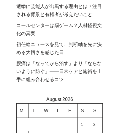
選挙に芸能人が出馬する理由とは？注目
される背景と有権者が考えたいこと
コールセンターは罰ゲーム？人材軽視文
化の真実
初任給ニュースを見て、判断軸を先に決
める大切さを感じた日
腰痛は「なってから治す」より「ならな
いように防ぐ」――日常ケアと施術を上
手に組み合わせるコツ
August 2026
M
T
W
T
F
S
S
1
2