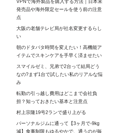
VPNで海外製品を購入する方法｜日本未
発売品や海外限定セールを使う前の注意
点
大阪の老舗テレビ局が社名変更するらし
い
朝のドタバタ時間を変えたい！高機能ア
イテムでスキンケアを手早く済ませたい
スマイルゼミ、兄弟で2台って結局どう
なの?まず1台で試したい私のリアルな悩
み
転勤の引っ越し費用はどこまで会社負
担？知っておきたい基本と注意点
村上宗隆19号2ランで盛り上がる
パーソナルジムに通って【3ヶ月で-9kg
減】食事制限もゆるやかで、通うのが毎