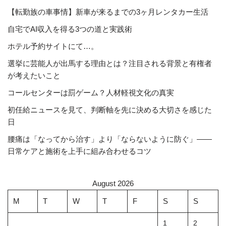
【転勤族の車事情】新車が来るまでの3ヶ月レンタカー生活
自宅でAI収入を得る3つの道と実践術
ホテル予約サイトにて…。
選挙に芸能人が出馬する理由とは？注目される背景と有権者
が考えたいこと
コールセンターは罰ゲーム？人材軽視文化の真実
初任給ニュースを見て、判断軸を先に決める大切さを感じた
日
腰痛は「なってから治す」より「ならないように防ぐ」――
日常ケアと施術を上手に組み合わせるコツ
August 2026
M
T
W
T
F
S
S
1
2