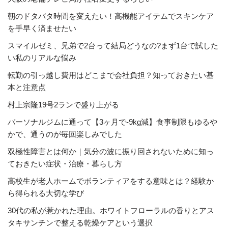
朝のドタバタ時間を変えたい！高機能アイテムでスキンケア
を手早く済ませたい
スマイルゼミ、兄弟で2台って結局どうなの?まず1台で試した
い私のリアルな悩み
転勤の引っ越し費用はどこまで会社負担？知っておきたい基
本と注意点
村上宗隆19号2ランで盛り上がる
パーソナルジムに通って【3ヶ月で-9kg減】食事制限もゆるや
かで、通うのが毎回楽しみでした
双極性障害とは何か｜気分の波に振り回されないために知っ
ておきたい症状・治療・暮らし方
高校生が老人ホームでボランティアをする意味とは？経験か
ら得られる大切な学び
30代の私が惹かれた理由。ホワイトフローラルの香りとアス
タキサンチンで整える乾燥ケアという選択