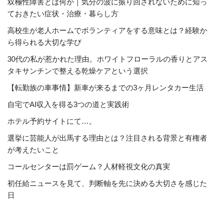
双極性障害とは何か｜気分の波に振り回されないために知っ
ておきたい症状・治療・暮らし方
高校生が老人ホームでボランティアをする意味とは？経験か
ら得られる大切な学び
30代の私が惹かれた理由。ホワイトフローラルの香りとアス
タキサンチンで整える乾燥ケアという選択
【転勤族の車事情】新車が来るまでの3ヶ月レンタカー生活
自宅でAI収入を得る3つの道と実践術
ホテル予約サイトにて…。
選挙に芸能人が出馬する理由とは？注目される背景と有権者
が考えたいこと
コールセンターは罰ゲーム？人材軽視文化の真実
初任給ニュースを見て、判断軸を先に決める大切さを感じた
日