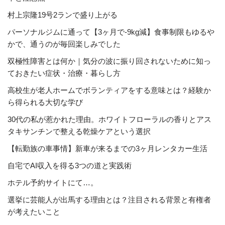
村上宗隆19号2ランで盛り上がる
パーソナルジムに通って【3ヶ月で-9kg減】食事制限もゆるや
かで、通うのが毎回楽しみでした
双極性障害とは何か｜気分の波に振り回されないために知っ
ておきたい症状・治療・暮らし方
高校生が老人ホームでボランティアをする意味とは？経験か
ら得られる大切な学び
30代の私が惹かれた理由。ホワイトフローラルの香りとアス
タキサンチンで整える乾燥ケアという選択
【転勤族の車事情】新車が来るまでの3ヶ月レンタカー生活
自宅でAI収入を得る3つの道と実践術
ホテル予約サイトにて…。
選挙に芸能人が出馬する理由とは？注目される背景と有権者
が考えたいこと