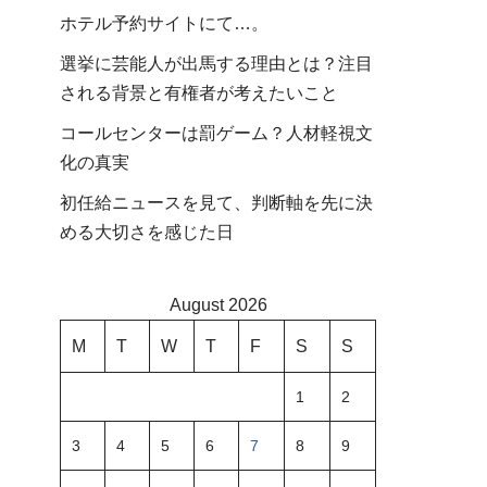
ホテル予約サイトにて…。
選挙に芸能人が出馬する理由とは？注目
される背景と有権者が考えたいこと
コールセンターは罰ゲーム？人材軽視文
化の真実
初任給ニュースを見て、判断軸を先に決
める大切さを感じた日
August 2026
M
T
W
T
F
S
S
1
2
3
4
5
6
7
8
9