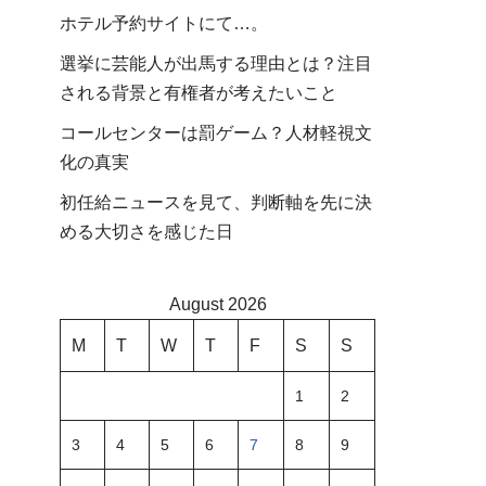
ホテル予約サイトにて…。
選挙に芸能人が出馬する理由とは？注目
される背景と有権者が考えたいこと
コールセンターは罰ゲーム？人材軽視文
化の真実
初任給ニュースを見て、判断軸を先に決
める大切さを感じた日
August 2026
M
T
W
T
F
S
S
1
2
3
4
5
6
7
8
9