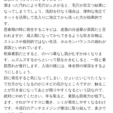
溜まった汚れにより毛穴がふさがると、毛穴が目立つ結果に
なってしまうでしょう。洗顔を行なう場合は、便利な泡立て
ネットを活用して念入りに泡立てから洗った方が効果的で
す。
思春期の時に発生するニキビは、皮脂の分泌量が原因だと言
われますが、成人期になってからできるような吹き出物は、
ストレスや規則的ではない生活、ホルモンバランスの崩れが
原因といわれています。
乾燥素肌だとすると、のべつ幕なし肌がむずかゆくなりま
す。ムズムズするからといって肌をかきむしると、一段と素
肌荒れが進行します。入浴の後には、体全部の保湿をするよ
うにしましょう。
顔に発生すると気になってしまい、ひょいといじりたくなっ
て仕方がなくなるのがニキビの厄介なところですが、触るこ
とが引き金になってあとが残りやすくなるという話なので、
絶対にやめてください。年を取ると、素肌も防衛力が低下し
ます。それがマイナスに働き、シミが発生しやすくなるわけ
です。今流行のアンチエイジング療法に取り組んで、多少で