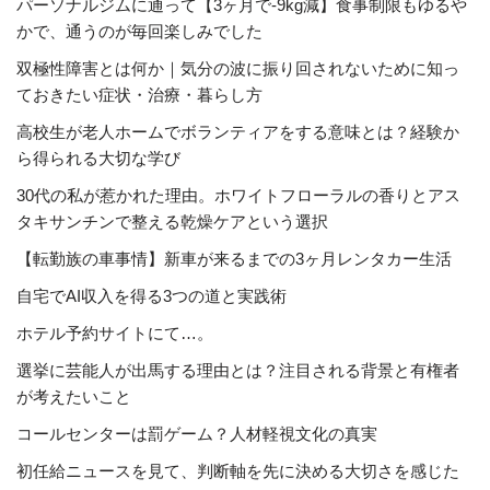
パーソナルジムに通って【3ヶ月で-9kg減】食事制限もゆるや
かで、通うのが毎回楽しみでした
双極性障害とは何か｜気分の波に振り回されないために知っ
ておきたい症状・治療・暮らし方
高校生が老人ホームでボランティアをする意味とは？経験か
ら得られる大切な学び
30代の私が惹かれた理由。ホワイトフローラルの香りとアス
タキサンチンで整える乾燥ケアという選択
【転勤族の車事情】新車が来るまでの3ヶ月レンタカー生活
自宅でAI収入を得る3つの道と実践術
ホテル予約サイトにて…。
選挙に芸能人が出馬する理由とは？注目される背景と有権者
が考えたいこと
コールセンターは罰ゲーム？人材軽視文化の真実
初任給ニュースを見て、判断軸を先に決める大切さを感じた