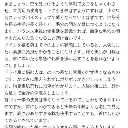
きましょう。空を見上げるような体制であごをしゃくれさ
せ、首周辺の皮膚を上下に引き伸ばすようにすれば、小ジワ
もステップバイステップで薄くなっていくはずです。油脂分
を摂る生活が長く続くと、毛穴の開きが目につくようになり
ます。バランス重視の食生活を意識すれば、面倒な毛穴の開
きもだんだん良くなること請け合いです。
メイクを寝る前までそのままの状態にしていると、大切にし
たい素肌に負担が掛かることになります。輝く美肌が目標な
ら、家に着いたら早急に化粧を洗い流すことを忘れないよう
にしましょう。
ドライ肌に悩む人は、のべつ幕なし素肌がむず痒くなるもの
です。かゆさに耐えられずにボリボリかきむしってしまう
と、尚更素肌荒れに拍車がかかります。入浴の後には、顔か
ら足まで全身の保湿をしましょう。
首回り一帯の皮膚は薄くなっているので、しわができやすい
のですが、首にしわができると実際の年齢よりも老けて見え
ます。高さがありすぎる枕を使用することでも、首にしわが
できるとされています。
洗顔が終わった後にホットタオルを顔に当てるようにする