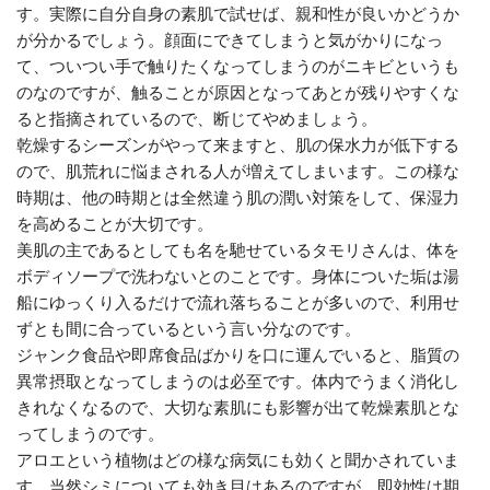
す。実際に自分自身の素肌で試せば、親和性が良いかどうか
が分かるでしょう。顔面にできてしまうと気がかりになっ
て、ついつい手で触りたくなってしまうのがニキビというも
のなのですが、触ることが原因となってあとが残りやすくな
ると指摘されているので、断じてやめましょう。
乾燥するシーズンがやって来ますと、肌の保水力が低下する
ので、肌荒れに悩まされる人が増えてしまいます。この様な
時期は、他の時期とは全然違う肌の潤い対策をして、保湿力
を高めることが大切です。
美肌の主であるとしても名を馳せているタモリさんは、体を
ボディソープで洗わないとのことです。身体についた垢は湯
船にゆっくり入るだけで流れ落ちることが多いので、利用せ
ずとも間に合っているという言い分なのです。
ジャンク食品や即席食品ばかりを口に運んでいると、脂質の
異常摂取となってしまうのは必至です。体内でうまく消化し
きれなくなるので、大切な素肌にも影響が出て乾燥素肌とな
ってしまうのです。
アロエという植物はどの様な病気にも効くと聞かされていま
す。当然シミについても効き目はあるのですが、即効性は期