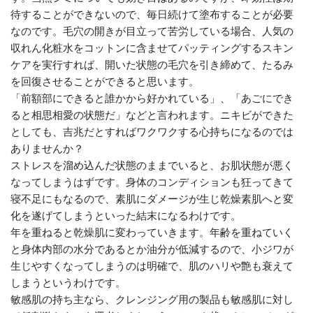
待することができないので、毎日続けて塗布することが必要
なのです。毛穴の開きが目立って苦労している場合、人気の
収れん化粧水をコットンに含ませてパッティングするスキン
ケアを実行すれば、開いた状態の毛穴を引き締めて、たるみ
を回復させることができると思います。
「前額部にできると誰かから好かれている」、「あごにでき
ると相思相愛の状態だ」などと言われます。ニキビができた
としても、吉兆だとすればワクワクする心持ちになるのでは
ありませんか？
ストレスを溜め込んだ状態のままでいると、お肌状態が悪く
なってしまうはずです。身体のコンディションも狂ってきて
寝不足にもなるので、素肌にダメージが生じ乾燥素肌へと変
化を遂げてしまうといった結末になるわけです。
年を重ねると乾燥肌に変わっていきます。年齢を重ねていく
と身体内部の水分であるとか油分が低減するので、小ジワが
生じやすくなってしまうのは明確で、肌のハリや艶も衰えて
しまうというわけです。
敏感肌の持ち主なら、クレンジング用の製品も敏感肌に対し