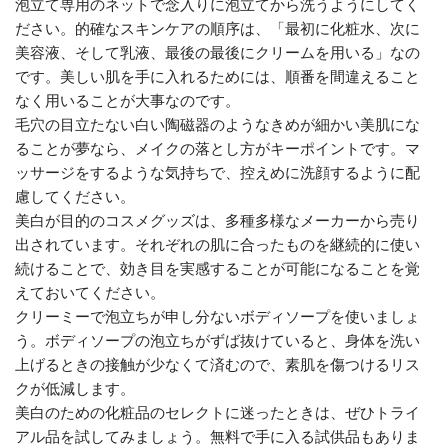
泡立て専用のネットで念入りに泡立てから洗うようにしてく
ださい。的確なスキンケアの順序は、「最初に化粧水、次に
美容液、そして乳液、最後の最後にクリームを用いる」なの
です。美しい肌を手に入れるためには、順番を間違えること
なく用いることが大事なのです。
毛穴の目立たない白い陶磁器のようなきめが細かい美肌にな
ることが夢なら、メイクの落とし方がキーポイントです。マ
ッサージをするような気持ちで、控えめに洗顔するように配
慮してください。
美白が目的のコスメグッズは、多種多様なメーカーから売り
出されています。それぞれの肌に合ったものを継続的に使い
続けることで、効き目を実感することが可能になることを覚
えておいてください。
クリーミーで泡立ちが申し分ないボディソープを使いましょ
う。ボディソープの泡立ちがずば抜けていると、身体を洗い
上げるときの接触が少なくて済むので、素肌を傷つけるリス
クが低減します。
美白のための化粧品のセレクトに迷ったときは、ぜひトライ
アル品を試してみましょう。無料で手に入る試供品もありま