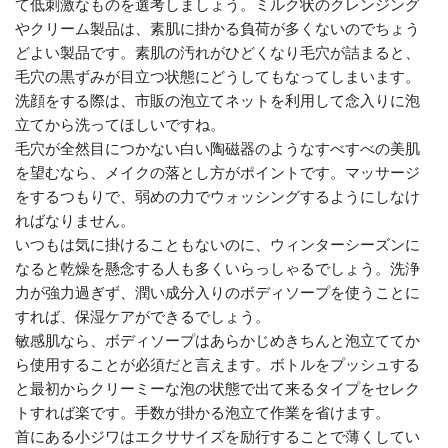
て低刺激なものを選考しましょう。ミルク状のクレンジング
やクリーム製品は、素肌に掛かる負荷が多くないのでちょう
どよい製品です。素肌の汚れがひどくなり毛穴が詰まると、
毛穴の黒ずみが目立つ状態にどうしてもなってしまいます。
洗顔をする際は、市販の泡立てネットを利用して念入りに泡
立てから洗ってほしいですね。
毛穴が全然目につかない白い陶磁器のようなすべすべの美肌
を望むなら、メイクの落とし方がポイントです。マッサージ
をするつもりで、弱めの力でウォッシングするようにしなけ
ればなりません。
いつもは気に掛けることもないのに、ウィンターシーズンに
なると乾燥を懸念する人も多くいらっしゃるでしょう。洗浄
力が強力過ぎず、潤い成分入りのボディソープを使うことに
すれば、保湿ケアができるでしょう。
敏感肌なら、ボディソープはあらかじめきちんと泡立ててか
ら使用することが必須だと言えます。ボトルをプッシュする
と最初からクリーミーな泡の状態で出て来るタイプをセレク
トすれば楽です。手数が掛かる泡立て作業を省けます。
首にある小ジワはエクササイズを励行することで薄くしてい