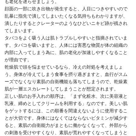
も老化を遅らせましょう。
顔面の一部に吹き出物が発生すると、人目につきやすいので
乱暴に指先で潰してしまいたくなる気持ちもわかりますが、
潰したりするとクレーターのようなひどいニキビ跡が残され
てしまいます。
タバコをよく吸う人は肌トラブルしやすいと指摘されていま
す。タバコを吸いますと、人体には害悪な物質が体の組織の
内部に入ってしまう為に、肌の老化が加速しやすくなること
が理由です。
乾燥肌で頭を悩ませているなら、冷えの対処を考えましょ
う。身体が冷えてしまう食事を摂り過ぎますと、血行がスム
ーズでなくなり素肌の自衛機能も落ちてしまうので、乾燥素
肌が一層エスカレートしてしまうことが想定されます。
正しい肌のお手入れの順序は、「まず化粧水、次に美容液と
乳液、締めとしてクリームを利用する」なのです。美しい肌
をゲットするには、この順番を間違えないように使用するこ
とが大切です。身体にはなくてはならないビタミンが減少す
ると、素肌の自衛能力がまともに働かなくなって、外部から
の刺激を受けやすくなり、素肌が荒れやすくなってしまうと