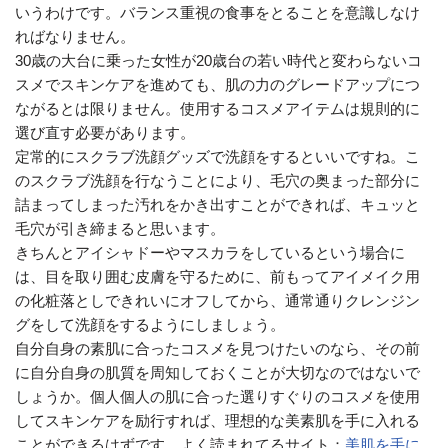
いうわけです。バランス重視の食事をとることを意識しなけ
ればなりません。
30歳の大台に乗った女性が20歳台の若い時代と変わらないコ
スメでスキンケアを進めても、肌の力のグレードアップにつ
ながるとは限りません。使用するコスメアイテムは規則的に
選び直す必要があります。
定常的にスクラブ洗顔グッズで洗顔をするといいですね。こ
のスクラブ洗顔を行なうことにより、毛穴の奥まった部分に
詰まってしまった汚れをかき出すことができれば、キュッと
毛穴が引き締まると思います。
きちんとアイシャドーやマスカラをしているという場合に
は、目を取り囲む皮膚を守るために、前もってアイメイク用
の化粧落としできれいにオフしてから、通常通りクレンジン
グをして洗顔をするようにしましょう。
自分自身の素肌に合ったコスメを見つけたいのなら、その前
に自分自身の肌質を周知しておくことが大切なのではないで
しょうか。個人個人の肌に合った選りすぐりのコスメを使用
してスキンケアを励行すれば、理想的な美素肌を手に入れる
ことができるはずです。よく読まれてるサイト：
美肌を手に