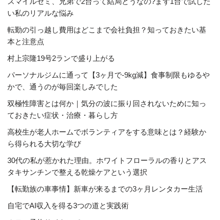
スマイルゼミ、兄弟で2台って結局どうなの?まず1台で試した
い私のリアルな悩み
転勤の引っ越し費用はどこまで会社負担？知っておきたい基
本と注意点
村上宗隆19号2ランで盛り上がる
パーソナルジムに通って【3ヶ月で-9kg減】食事制限もゆるや
かで、通うのが毎回楽しみでした
双極性障害とは何か｜気分の波に振り回されないために知っ
ておきたい症状・治療・暮らし方
高校生が老人ホームでボランティアをする意味とは？経験か
ら得られる大切な学び
30代の私が惹かれた理由。ホワイトフローラルの香りとアス
タキサンチンで整える乾燥ケアという選択
【転勤族の車事情】新車が来るまでの3ヶ月レンタカー生活
自宅でAI収入を得る3つの道と実践術