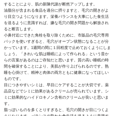
することにより、肌の新陳代謝が断然アップします。
油脂分が含まれる食品を過分に摂りますと、毛穴の開きがよ
り目立つようになります。栄養バランスを大事にした食生活
を送るように意識すれば、嫌な毛穴の開き問題から解放され
ると断言します。
小鼻付近にできた角栓を取り除くために、市販品の毛穴専用
パックを使いすぎると、毛穴がオープン状態になることが分
かっています。1週間の間に１回程度で止めておくようにしま
しょう。「きれいな肌は睡眠によって作られる」という昔か
らの言葉があるのはご存知だと思います。質の高い睡眠の時
間を確保することにより、美肌が作り上げられるのです。熟
睡を心掛けて、精神と肉体の両方ともに健康になってほしい
ものです。
目につきやすいシミは、早目にケアすることが大切です。薬
品店などでシミに効果があるクリームが売られています。シ
ミに効果的なハイドロキノン含有のクリームが良いと思いま
す。
脂っぽいものを多くとりすぎると、毛穴の開きが目につくよ
うになります。バランスの取れた食生活を送るように意識す