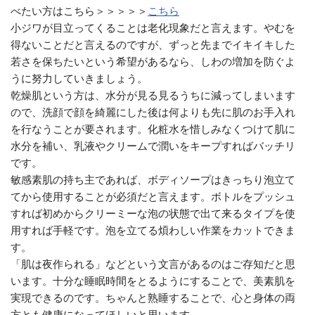
べたい方はこちら＞＞＞＞＞
こちら
小ジワが目立ってくることは老化現象だと言えます。やむを
得ないことだと言えるのですが、ずっと先までイキイキした
若さを保ちたいという希望があるなら、しわの増加を防ぐよ
うに努力していきましょう。
乾燥肌という方は、水分が見る見るうちに減ってしまいます
ので、洗顔で顔を綺麗にした後は何よりも先に肌のお手入れ
を行なうことが要されます。化粧水を惜しみなくつけて肌に
水分を補い、乳液やクリームで潤いをキープすればバッチリ
です。
敏感素肌の持ち主であれば、ボディソープはきっちり泡立て
てから使用することが必須だと言えます。ボトルをプッシュ
すれば初めからクリーミーな泡の状態で出て来るタイプを使
用すれば手軽です。泡を立てる煩わしい作業をカットできま
す。
「肌は夜作られる」などという文言があるのはご存知だと思
います。十分な睡眠時間をとるようにすることで、美素肌を
実現できるのです。ちゃんと熟睡することで、心と身体の両
方とも健康になってほしいと思います。