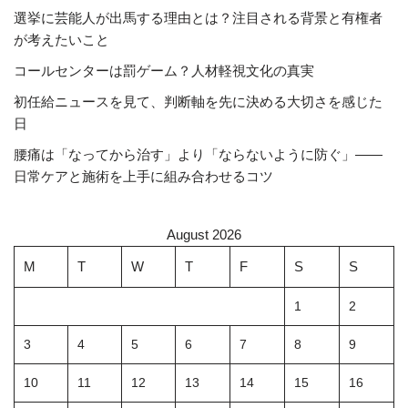
選挙に芸能人が出馬する理由とは？注目される背景と有権者
が考えたいこと
コールセンターは罰ゲーム？人材軽視文化の真実
初任給ニュースを見て、判断軸を先に決める大切さを感じた
日
腰痛は「なってから治す」より「ならないように防ぐ」――
日常ケアと施術を上手に組み合わせるコツ
August 2026
M
T
W
T
F
S
S
1
2
3
4
5
6
7
8
9
10
11
12
13
14
15
16