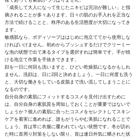
「成長して大人になって生じたニキビは完治が難しい」と指
摘されることが多々あります。日々の肌のお手入れを正当な
方法で続けることと、秩序のある生活態度が大切になってき
ます。
敏感肌なら、ボディソープははじめに泡立ててから使用しな
ければいけません。初めからプッシュするだけでクリーミー
な泡の状態で出て来るタイプを選択すれば簡単です。手が焼
ける泡立て作業を手抜きできます。
顔を一日に何回も洗いますと、ひどい乾燥肌になるかもしれ
ません。洗顔は、日に2回と決めましょう。一日に何度も洗う
と、大切な働きをしている皮脂まで洗い流してしまうことに
なるのです。
自分自身の素肌にフィットするコスメを見付け出すために
は、自分自身の素肌質を周知しておくことが重要ではないで
しょうか？個人の素肌に合ったコスメをセレクトしてスキン
ケアを着実に進めれば、誰もがうらやむ美肌になれることで
しょう。首は常に衣服に覆われていない状態です。冬が訪れ
た時に首周り対策をしない限り、首は連日外気に晒された状