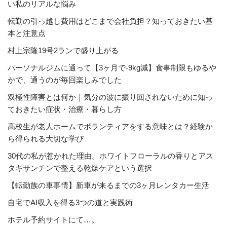
い私のリアルな悩み
転勤の引っ越し費用はどこまで会社負担？知っておきたい基
本と注意点
村上宗隆19号2ランで盛り上がる
パーソナルジムに通って【3ヶ月で-9kg減】食事制限もゆるや
かで、通うのが毎回楽しみでした
双極性障害とは何か｜気分の波に振り回されないために知っ
ておきたい症状・治療・暮らし方
高校生が老人ホームでボランティアをする意味とは？経験か
ら得られる大切な学び
30代の私が惹かれた理由。ホワイトフローラルの香りとアス
タキサンチンで整える乾燥ケアという選択
【転勤族の車事情】新車が来るまでの3ヶ月レンタカー生活
自宅でAI収入を得る3つの道と実践術
ホテル予約サイトにて…。