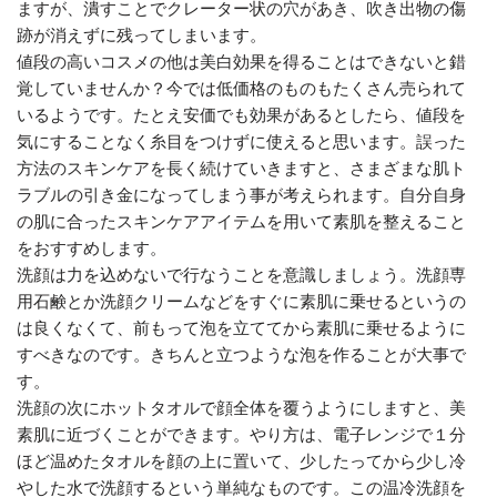
ますが、潰すことでクレーター状の穴があき、吹き出物の傷
跡が消えずに残ってしまいます。
値段の高いコスメの他は美白効果を得ることはできないと錯
覚していませんか？今では低価格のものもたくさん売られて
いるようです。たとえ安価でも効果があるとしたら、値段を
気にすることなく糸目をつけずに使えると思います。誤った
方法のスキンケアを長く続けていきますと、さまざまな肌ト
ラブルの引き金になってしまう事が考えられます。自分自身
の肌に合ったスキンケアアイテムを用いて素肌を整えること
をおすすめします。
洗顔は力を込めないで行なうことを意識しましょう。洗顔専
用石鹸とか洗顔クリームなどをすぐに素肌に乗せるというの
は良くなくて、前もって泡を立ててから素肌に乗せるように
すべきなのです。きちんと立つような泡を作ることが大事で
す。
洗顔の次にホットタオルで顔全体を覆うようにしますと、美
素肌に近づくことができます。やり方は、電子レンジで１分
ほど温めたタオルを顔の上に置いて、少したってから少し冷
やした水で洗顔するという単純なものです。この温冷洗顔を