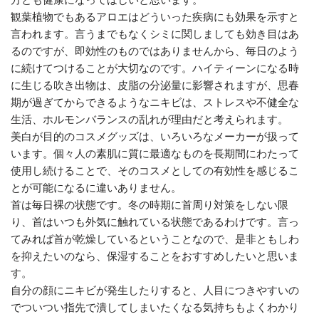
観葉植物でもあるアロエはどういった疾病にも効果を示すと
言われます。言うまでもなくシミに関しましても効き目はあ
るのですが、即効性のものではありませんから、毎日のよう
に続けてつけることが大切なのです。ハイティーンになる時
に生じる吹き出物は、皮脂の分泌量に影響されますが、思春
期が過ぎてからできるようなニキビは、ストレスや不健全な
生活、ホルモンバランスの乱れが理由だと考えられます。
美白が目的のコスメグッズは、いろいろなメーカーが扱って
います。個々人の素肌に質に最適なものを長期間にわたって
使用し続けることで、そのコスメとしての有効性を感じるこ
とが可能になるに違いありません。
首は毎日裸の状態です。冬の時期に首周り対策をしない限
り、首はいつも外気に触れている状態であるわけです。言っ
てみれば首が乾燥しているということなので、是非ともしわ
を抑えたいのなら、保湿することをおすすめしたいと思いま
す。
自分の顔にニキビが発生したりすると、人目につきやすいの
でついつい指先で潰してしまいたくなる気持ちもよくわかり