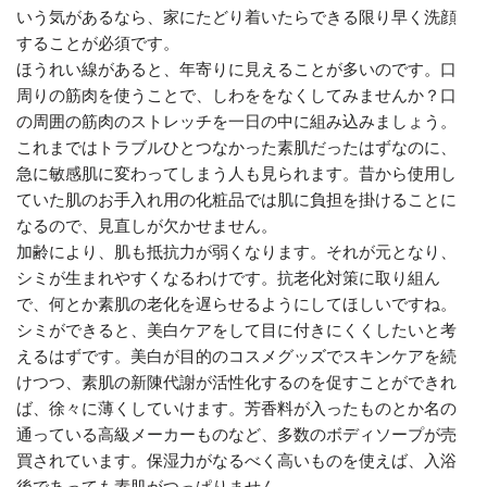
いう気があるなら、家にたどり着いたらできる限り早く洗顔
することが必須です。
ほうれい線があると、年寄りに見えることが多いのです。口
周りの筋肉を使うことで、しわををなくしてみませんか？口
の周囲の筋肉のストレッチを一日の中に組み込みましょう。
これまではトラブルひとつなかった素肌だったはずなのに、
急に敏感肌に変わってしまう人も見られます。昔から使用し
ていた肌のお手入れ用の化粧品では肌に負担を掛けることに
なるので、見直しが欠かせません。
加齢により、肌も抵抗力が弱くなります。それが元となり、
シミが生まれやすくなるわけです。抗老化対策に取り組ん
で、何とか素肌の老化を遅らせるようにしてほしいですね。
シミができると、美白ケアをして目に付きにくくしたいと考
えるはずです。美白が目的のコスメグッズでスキンケアを続
けつつ、素肌の新陳代謝が活性化するのを促すことができれ
ば、徐々に薄くしていけます。芳香料が入ったものとか名の
通っている高級メーカーものなど、多数のボディソープが売
買されています。保湿力がなるべく高いものを使えば、入浴
後であっても素肌がつっぱりません。