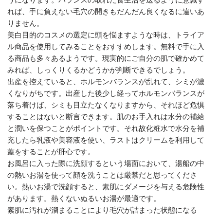
れば、手に負えない毛穴の開きもだんだん良くなるに違いあ
りません。
美白目的のコスメの選定に頭を悩ますような時は、トライア
ル商品を使用してみることをおすすめします。無料で手に入
る商品も多々あるようです。現実的にご自分の肌で確かめて
みれば、しっくりくるかどうかが判断できるでしょう。
出産を控えていると、ホルモンバランスが乱れて、シミが濃
くなりがちです。出産した後少し経ってホルモンバランスが
落ち着けば、シミも目立たなくなりますから、それほど危惧
することはないと断言できます。肌のお手入れは水分の補給
と潤いを保つことがポイントです。それ故化粧水で水分を補
充したら乳液や美容液を使い、ラストはクリームを利用して
蓋をすることが肝心です。
お風呂に入った際に洗顔するという場面において、湯船の中
の熱いお湯を使って顔を洗うことは厳禁だと思ってくださ
い。熱いお湯で洗顔すると、素肌にダメージを与える危険性
があります。熱くないぬるいお湯が最適です。
素肌に汚れが溜まることにより毛穴が詰まった状態になる