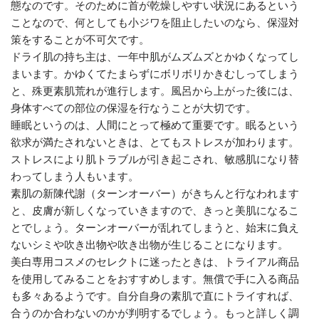
態なのです。そのために首が乾燥しやすい状況にあるという
ことなので、何としても小ジワを阻止したいのなら、保湿対
策をすることが不可欠です。
ドライ肌の持ち主は、一年中肌がムズムズとかゆくなってし
まいます。かゆくてたまらずにボリボリかきむしってしまう
と、殊更素肌荒れが進行します。風呂から上がった後には、
身体すべての部位の保湿を行なうことが大切です。
睡眠というのは、人間にとって極めて重要です。眠るという
欲求が満たされないときは、とてもストレスが加わります。
ストレスにより肌トラブルが引き起こされ、敏感肌になり替
わってしまう人もいます。
素肌の新陳代謝（ターンオーバー）がきちんと行なわれます
と、皮膚が新しくなっていきますので、きっと美肌になるこ
とでしょう。ターンオーバーが乱れてしまうと、始末に負え
ないシミや吹き出物や吹き出物が生じることになります。
美白専用コスメのセレクトに迷ったときは、トライアル商品
を使用してみることをおすすめします。無償で手に入る商品
も多々あるようです。自分自身の素肌で直にトライすれば、
合うのか合わないのかが判明するでしょう。もっと詳しく調