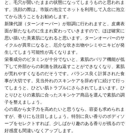
と、毛穴が開いたままの状態になってしまうものと思われま
す。洗顔の際は、市販の泡立てネットを利用して入念に泡立
てから洗うことをお勧めします。
新陳代謝（ターンオーバー）が順調に行われますと、皮膚表
面が新たなものに生まれ変わっていきますので、ほぼ確実に
思い描いた美素肌になれると思います。ターンオーバーのサ
イクルが異常になると、厄介な吹き出物やシミやニキビが発
生してしまう可能性が高くなります。
栄養成分のビタミンが十分でないと、素肌のバリア機能が低
下して外部からの刺激を跳ね返すことができなくなり、素肌
が荒れやすくなるのだそうです。バランス良く計算された食
事が大切です。見当外れのスキンケアを辞めずに続けて行っ
てしまうと、ひどい肌トラブルにさらされてしまいます。ひ
とりひとりの素肌に合ったスキンケア商品を選んで素肌の調
子を整えましょう。
心の底から女子力を高めたいと思うなら、容姿も求められま
すが、香りにも注目しましょう。特別に良い香りのボディソ
ープをセレクトすれば、少しばかり趣のある香りが残るので
好感度も間違いなくアップします。