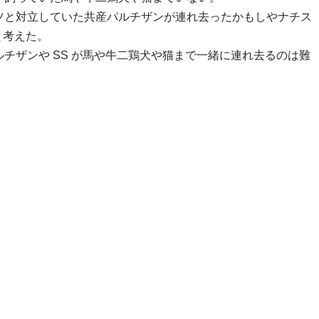
ツと対立していた共産パルチザンが連れ去ったかもしやナチス
と考えた。
チザンや SS が馬や牛二鶏犬や猫まで一緒に連れ去るのは難