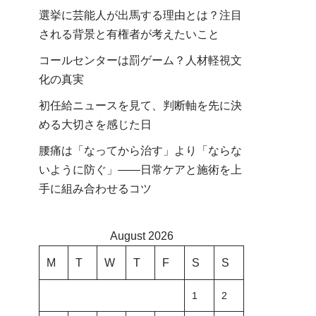
選挙に芸能人が出馬する理由とは？注目
される背景と有権者が考えたいこと
コールセンターは罰ゲーム？人材軽視文
化の真実
初任給ニュースを見て、判断軸を先に決
める大切さを感じた日
腰痛は「なってから治す」より「ならな
いように防ぐ」――日常ケアと施術を上
手に組み合わせるコツ
August 2026
M
T
W
T
F
S
S
1
2