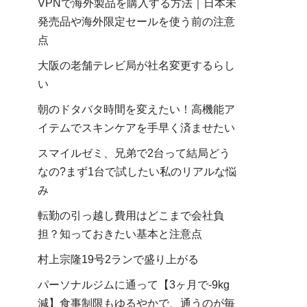
VPNで海外製品を購入する方法｜日本未
発売品や海外限定セールを使う前の注意
点
大阪の老舗テレビ局が社名変更するらし
い
朝のドタバタ時間を変えたい！高機能ア
イテムでスキンケアを手早く済ませたい
スマイルゼミ、兄弟で2台って結局どう
なの?まず1台で試したい私のリアルな悩
み
転勤の引っ越し費用はどこまで会社負
担？知っておきたい基本と注意点
村上宗隆19号2ランで盛り上がる
パーソナルジムに通って【3ヶ月で-9kg
減】食事制限もゆるやかで、通うのが毎