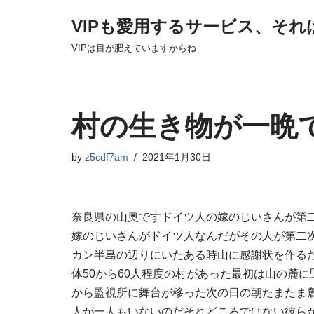
VIPも愛用するサービス、それ
Skip
VIPは目が肥えていますからね
to
content
村の生き物が一晩
by
z5cdf7am
2021年1月30日
奈良県の山奥ですドイツ人の嫁のじいさんが第
嫁のじいさんがドイツ人なんだがその人が第二
カン半島の辺りにいたある時山に感謝状を作る
体50から60人程度の村があった最初は山の麓
から監視所に舞台が移った次の日の朝たまたま
人が一人もいないのだそれどころではない彼ら