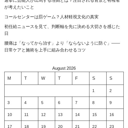
選挙に芸能人が出馬する理由とは？注目される背景と有権者
が考えたいこと
コールセンターは罰ゲーム？人材軽視文化の真実
初任給ニュースを見て、判断軸を先に決める大切さを感じた
日
腰痛は「なってから治す」より「ならないように防ぐ」――
日常ケアと施術を上手に組み合わせるコツ
August 2026
M
T
W
T
F
S
S
1
2
3
4
5
6
7
8
9
10
11
12
13
14
15
16
17
18
19
20
21
22
23