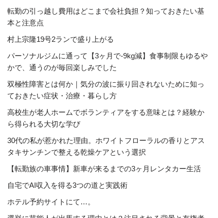
転勤の引っ越し費用はどこまで会社負担？知っておきたい基
本と注意点
村上宗隆19号2ランで盛り上がる
パーソナルジムに通って【3ヶ月で-9kg減】食事制限もゆるや
かで、通うのが毎回楽しみでした
双極性障害とは何か｜気分の波に振り回されないために知っ
ておきたい症状・治療・暮らし方
高校生が老人ホームでボランティアをする意味とは？経験か
ら得られる大切な学び
30代の私が惹かれた理由。ホワイトフローラルの香りとアス
タキサンチンで整える乾燥ケアという選択
【転勤族の車事情】新車が来るまでの3ヶ月レンタカー生活
自宅でAI収入を得る3つの道と実践術
ホテル予約サイトにて…。