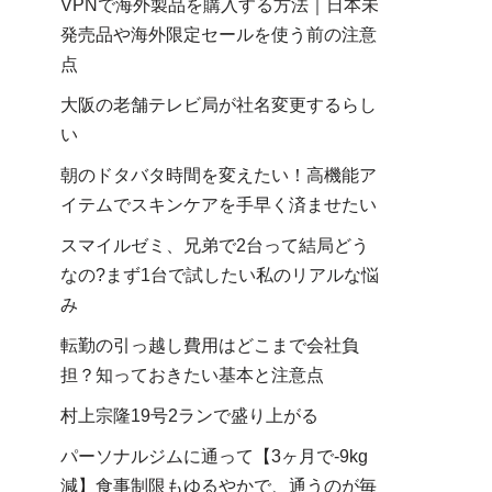
VPNで海外製品を購入する方法｜日本未
発売品や海外限定セールを使う前の注意
点
大阪の老舗テレビ局が社名変更するらし
い
朝のドタバタ時間を変えたい！高機能ア
イテムでスキンケアを手早く済ませたい
スマイルゼミ、兄弟で2台って結局どう
なの?まず1台で試したい私のリアルな悩
み
転勤の引っ越し費用はどこまで会社負
担？知っておきたい基本と注意点
村上宗隆19号2ランで盛り上がる
パーソナルジムに通って【3ヶ月で-9kg
減】食事制限もゆるやかで、通うのが毎