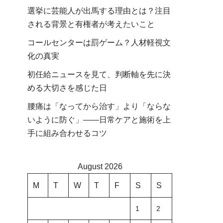
選挙に芸能人が出馬する理由とは？注目
される背景と有権者が考えたいこと
コールセンターは罰ゲーム？人材軽視文
化の真実
初任給ニュースを見て、判断軸を先に決
める大切さを感じた日
腰痛は「なってから治す」より「ならな
いように防ぐ」――日常ケアと施術を上
手に組み合わせるコツ
August 2026
M
T
W
T
F
S
S
1
2