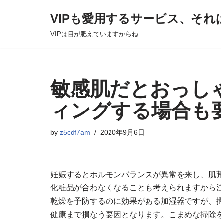
VIPも愛用するサービス、それ
Skip
VIPは目が肥えていますからね
to
content
敏感肌だとおっし
ィングする場合も
by
z5cdf7am
2020年9月6日
妊娠するとホルモンバランスが異常を来し、肌
化粧品が合わなくなることも考えられますから
乾燥を予防するのに効果がある加湿器ですが、
健康まで損なう要因となります。こまめな掃除