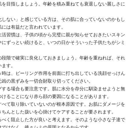
肌を目指しましょう。年齢を積み重ねても衰退しない麗しさに
化しない」と感じている方は、その肌に合っていないのかもし
肌には有益だと言われています。
生活習慣は、子供の頃から完璧に親が知らせておきたいスキン
中にずっとい続けると、いつの日かそういった子供たちがシミ
の段階で確実に良化しておきましょう。年齢を重ねれば、それ
います。
う時は、ピーリング作用を前面に打ち出している洗顔せっけん
元凶の黒ずみを一切合財取り切ってください。
グする場合も要注意です。肌に水分を存分に馴染ませようと無
つけることになり赤ら顔の要因になることがあります。
すべて取り除いていないのが根本原因です。お肌にダメージを
きちんとした扱いを心掛けてケアすることが要されます。
るべく阻止した方が良いと考えます。そのような小さな子達で
けではなく、後々シミの原因となるからです。