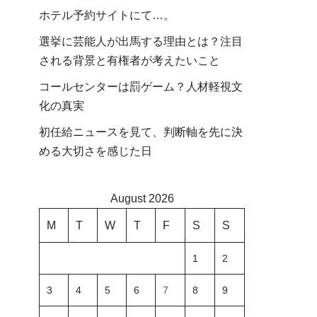
ホテル予約サイトにて…。
選挙に芸能人が出馬する理由とは？注目
される背景と有権者が考えたいこと
コールセンターは罰ゲーム？人材軽視文
化の真実
初任給ニュースを見て、判断軸を先に決
める大切さを感じた日
August 2026
M
T
W
T
F
S
S
1
2
3
4
5
6
7
8
9