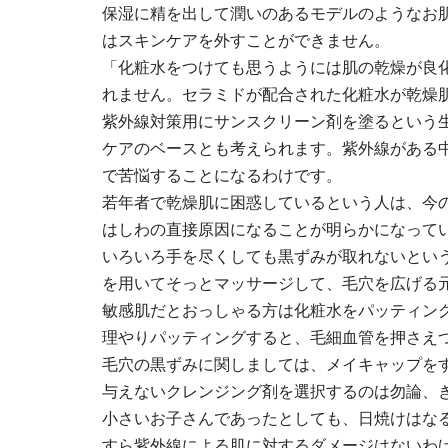
保湿に精を出して潤いのあるモデルのようなお
はスキンケアを外すことができません。
「化粧水をつけても思うようには肌の乾燥が良
れません。セラミドが配合された化粧水が乾燥
紫外線対策用にサンスクリーン剤を塗るという
ケアのベースとも考えられます。紫外線がある
で苦悩することになるわけです。
若年者で乾燥肌に困惑しているという人は、今
はしわの直接原因になることが明らかになって
いろいろ手を尽くしても黒ずみが取れないとい
を用いてそっとマッサージして、毛穴を広げる
敏感肌だとおっしゃる方は化粧水をパッティン
理やりパッティングすると、毛細血管を押さえ
毛穴の黒ずみに関しましては、メイキャップを
与えないクレンジング剤を選択するのは勿論、
小さいお子さんであったとしても、日焼けはな
すら紫外線による肌に対するダメージはないわ