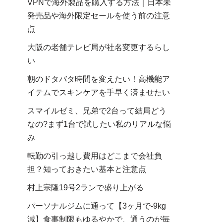
VPNで海外製品を購入する方法｜日本未
発売品や海外限定セールを使う前の注意
点
大阪の老舗テレビ局が社名変更するらし
い
朝のドタバタ時間を変えたい！高機能ア
イテムでスキンケアを手早く済ませたい
スマイルゼミ、兄弟で2台って結局どう
なの?まず1台で試したい私のリアルな悩
み
転勤の引っ越し費用はどこまで会社負
担？知っておきたい基本と注意点
村上宗隆19号2ランで盛り上がる
パーソナルジムに通って【3ヶ月で-9kg
減】食事制限もゆるやかで、通うのが毎