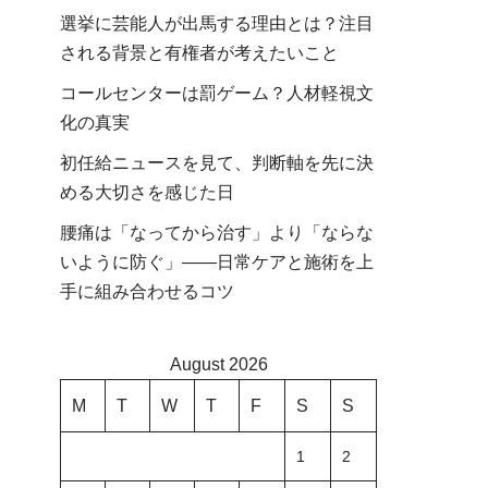
選挙に芸能人が出馬する理由とは？注目
される背景と有権者が考えたいこと
コールセンターは罰ゲーム？人材軽視文
化の真実
初任給ニュースを見て、判断軸を先に決
める大切さを感じた日
腰痛は「なってから治す」より「ならな
いように防ぐ」――日常ケアと施術を上
手に組み合わせるコツ
August 2026
M
T
W
T
F
S
S
1
2