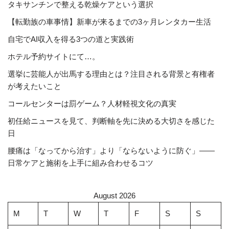
タキサンチンで整える乾燥ケアという選択
【転勤族の車事情】新車が来るまでの3ヶ月レンタカー生活
自宅でAI収入を得る3つの道と実践術
ホテル予約サイトにて…。
選挙に芸能人が出馬する理由とは？注目される背景と有権者
が考えたいこと
コールセンターは罰ゲーム？人材軽視文化の真実
初任給ニュースを見て、判断軸を先に決める大切さを感じた
日
腰痛は「なってから治す」より「ならないように防ぐ」――
日常ケアと施術を上手に組み合わせるコツ
August 2026
M
T
W
T
F
S
S