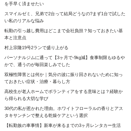
を手早く済ませたい
スマイルゼミ、兄弟で2台って結局どうなの?まず1台で試した
い私のリアルな悩み
転勤の引っ越し費用はどこまで会社負担？知っておきたい基
本と注意点
村上宗隆19号2ランで盛り上がる
パーソナルジムに通って【3ヶ月で-9kg減】食事制限もゆるや
かで、通うのが毎回楽しみでした
双極性障害とは何か｜気分の波に振り回されないために知っ
ておきたい症状・治療・暮らし方
高校生が老人ホームでボランティアをする意味とは？経験か
ら得られる大切な学び
30代の私が惹かれた理由。ホワイトフローラルの香りとアス
タキサンチンで整える乾燥ケアという選択
【転勤族の車事情】新車が来るまでの3ヶ月レンタカー生活