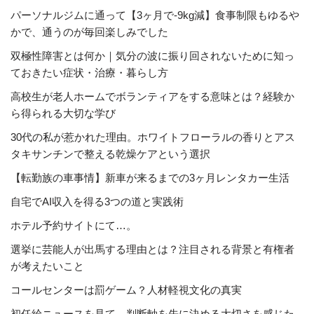
パーソナルジムに通って【3ヶ月で-9kg減】食事制限もゆるや
かで、通うのが毎回楽しみでした
双極性障害とは何か｜気分の波に振り回されないために知っ
ておきたい症状・治療・暮らし方
高校生が老人ホームでボランティアをする意味とは？経験か
ら得られる大切な学び
30代の私が惹かれた理由。ホワイトフローラルの香りとアス
タキサンチンで整える乾燥ケアという選択
【転勤族の車事情】新車が来るまでの3ヶ月レンタカー生活
自宅でAI収入を得る3つの道と実践術
ホテル予約サイトにて…。
選挙に芸能人が出馬する理由とは？注目される背景と有権者
が考えたいこと
コールセンターは罰ゲーム？人材軽視文化の真実
初任給ニュースを見て、判断軸を先に決める大切さを感じた