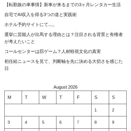
【転勤族の車事情】新車が来るまでの3ヶ月レンタカー生活
自宅でAI収入を得る3つの道と実践術
ホテル予約サイトにて…。
選挙に芸能人が出馬する理由とは？注目される背景と有権者
が考えたいこと
コールセンターは罰ゲーム？人材軽視文化の真実
初任給ニュースを見て、判断軸を先に決める大切さを感じた
日
August 2026
M
T
W
T
F
S
S
1
2
3
4
5
6
7
8
9