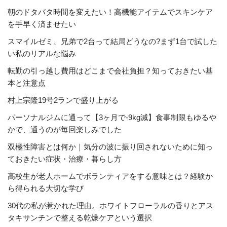
朝のドタバタ時間を変えたい！高機能アイテムでスキンケア
を手早く済ませたい
スマイルゼミ、兄弟で2台って結局どうなの?まず1台で試した
い私のリアルな悩み
転勤の引っ越し費用はどこまで会社負担？知っておきたい基
本と注意点
村上宗隆19号2ランで盛り上がる
パーソナルジムに通って【3ヶ月で-9kg減】食事制限もゆるや
かで、通うのが毎回楽しみでした
双極性障害とは何か｜気分の波に振り回されないために知っ
ておきたい症状・治療・暮らし方
高校生が老人ホームでボランティアをする意味とは？経験か
ら得られる大切な学び
30代の私が惹かれた理由。ホワイトフローラルの香りとアス
タキサンチンで整える乾燥ケアという選択