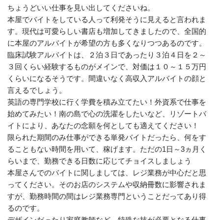
ちょうどいい仕事を見い出してくださいね。
本屋でバイトをしている人って利発そうに見えると言われま
す。現代は可愛らしい書店も増加してきましたので、全国的
に本屋のアルバイトが希望の方も多くなりつつあるのです。
臨床試験アルバイトは、２泊３日であったり３泊４日を２～
３回くらい経験するものがメインで、対価は１０～１５万円
くらいになるそうです。間違いなく高収入アルバイトの顔と
言えるでしょう。
英語の専門学校に行く学費を積み立てたい！外資系で仕事を
始めてみたい！南の島で心の洗濯をしたいなど、リゾートバ
イトにより、あなたの念願を何としても適えてください！
限られた期間のみ仕事ができる単発バイトだったら、何をす
ることもない時間を用いて、稼げます。ただの1日～3ヵ月く
らいまで、勤務できる日数に応じてチョイスしましょう
本屋さんでのバイトに関しましては、レジ業務が中心だと思
ってください。そのお店のシステムや収納冊数に影響されま
すが、勤務時間の間はレジ業務専門ということだってあり得
るのです。
デザインだったり家庭教師など、特殊な技が必要となる仕事