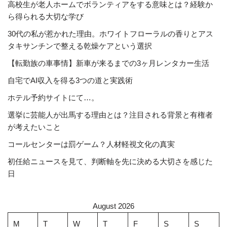
高校生が老人ホームでボランティアをする意味とは？経験か
ら得られる大切な学び
30代の私が惹かれた理由。ホワイトフローラルの香りとアス
タキサンチンで整える乾燥ケアという選択
【転勤族の車事情】新車が来るまでの3ヶ月レンタカー生活
自宅でAI収入を得る3つの道と実践術
ホテル予約サイトにて…。
選挙に芸能人が出馬する理由とは？注目される背景と有権者
が考えたいこと
コールセンターは罰ゲーム？人材軽視文化の真実
初任給ニュースを見て、判断軸を先に決める大切さを感じた
日
August 2026
M
T
W
T
F
S
S