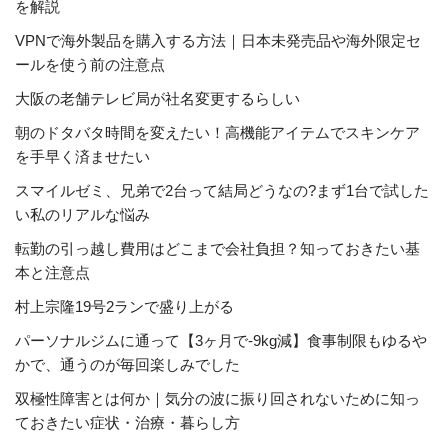
を解説
VPNで海外製品を購入する方法｜日本未発売品や海外限定セ
ールを使う前の注意点
大阪の老舗テレビ局が社名変更するらしい
朝のドタバタ時間を変えたい！高機能アイテムでスキンケア
を手早く済ませたい
スマイルゼミ、兄弟で2台って結局どうなの?まず1台で試した
い私のリアルな悩み
転勤の引っ越し費用はどこまで会社負担？知っておきたい基
本と注意点
村上宗隆19号2ランで盛り上がる
パーソナルジムに通って【3ヶ月で-9kg減】食事制限もゆるや
かで、通うのが毎回楽しみでした
双極性障害とは何か｜気分の波に振り回されないために知っ
ておきたい症状・治療・暮らし方