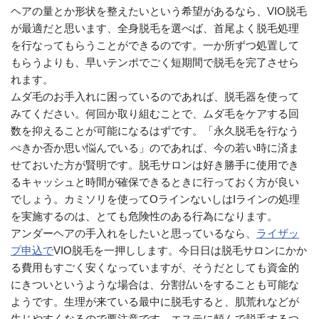
ヘアの量とか形状を整えたいという希望があるなら、VIO脱毛
が最適だと思います、全身脱毛を選べば、首尾よく脱毛処理
を行なってもらうことができるのです。一か所ずつ処置して
もらうよりも、早いテンポでごく短期間で脱毛を完了させら
れます。
ムダ毛のお手入れに困っているのであれば、脱毛器を使って
みてください。何回か取り組むことで、ムダ毛をケアする回
数を抑えることが可能になるはずです。「永久脱毛を行なう
べきか否か思い悩んでいる」のであれば、今の若い時に済ま
せておいた方が賢明です。脱毛サロンは好き勝手に使用でき
るキャッシュと時間が確保できるときに行っておく方が良い
でしょう。カミソリを使ってOラインないしはIラインの処理
を実施するのは、とても危険性のある行為になります。
アンダーヘアの手入れをしたいと思っているなら、
ライザッ
プ申込で
VIO脱毛を一押しします。今日日は脱毛サロンにかか
る費用もすごく安くなっていますが、そうだとしても資金的
にきついというような場合は、分割払いをすることも可能な
ようです。生理が来ている最中に脱毛すると、肌荒れなどが
生じやすくなるので要注意です。エステに頼んで脱毛するつ