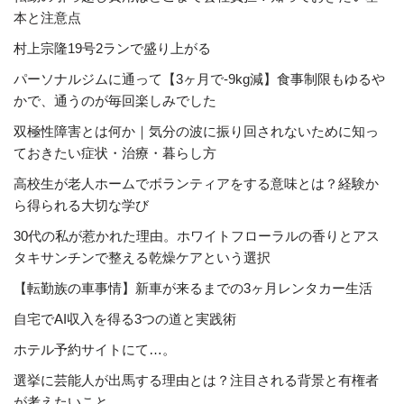
本と注意点
村上宗隆19号2ランで盛り上がる
パーソナルジムに通って【3ヶ月で-9kg減】食事制限もゆるや
かで、通うのが毎回楽しみでした
双極性障害とは何か｜気分の波に振り回されないために知っ
ておきたい症状・治療・暮らし方
高校生が老人ホームでボランティアをする意味とは？経験か
ら得られる大切な学び
30代の私が惹かれた理由。ホワイトフローラルの香りとアス
タキサンチンで整える乾燥ケアという選択
【転勤族の車事情】新車が来るまでの3ヶ月レンタカー生活
自宅でAI収入を得る3つの道と実践術
ホテル予約サイトにて…。
選挙に芸能人が出馬する理由とは？注目される背景と有権者
が考えたいこと