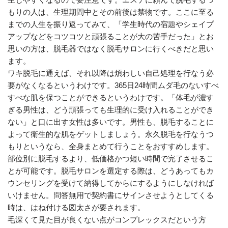
もりの人は、生理期間中とその前後は禁物です。ここに至る
までの人生を振り返ってみて、「学生時代の宿題やシェイプ
アップなどをコツコツと頑張ることが大の苦手だった」とお
思いの方は、脱毛器ではなく脱毛サロンに行くべきだと思い
ます。
ワキ脱毛に通えば、それ以降は煩わしい自己処理を行なう必
要がなくなるというわけです。365日24時間ムダ毛のないすべ
すべな肌を保つことができるというわけです。「体毛が濃す
ぎる男性は、どう頑張っても生理的に受け入れることができ
ない」と口に出す女性は多いです。男性も、脱毛することに
よって衛生的な肌をゲットしましょう。永久脱毛を行なうつ
もりというなら、全身まとめて行うことをおすすめします。
部位別に脱毛するより、低価格かつ短い時間で完了させるこ
とが可能です。脱毛サロンを選定する際は、どうあってもカ
ウンセリングを受けて納得してからにするようにしなければ
いけません。問答無用で契約書にサインさせようとしてくる
時は、はね付ける図太さが要されます。
毛深くて見た目が良くない点がコンプレックスだという方