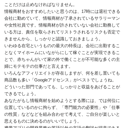
ことだけは止めなければなりません。
情報商材をおすすめしたいと思うのは、17時には退社できる
会社に勤めていて、情報商材が了承されているサラリーマン
や女性社員です。情報商材が許されていない会社に勤務して
いる方は、責任を取らされてリストラされるリスクも否定で
きませんから、しっかりと認識しておきましょう。
いわゆる在宅というものの最大の特長は、会社に出勤するこ
となくマイホームにいながらにして稼ぐことが実現できるこ
とで、赤ちゃんがいて家の外で働くことが不可能な多くの主
婦にモテモテの仕事だと言えます。
いろんなアフィリエイトが存在しますが、何を差し置いても
商品数も多い「Googleアドセンス」がベストでしょうね。
どういった部門であっても、しっかりと収益をあげることが
できるでしょう。
あなたがもし情報商材を始めようとする際には、では何位に
位置しているのかに拘らず、「専門能力の必要性」や「仕事
の性質」などなどを組み合わせて考えて、ご自分が楽しいと
思えるものに決めるのがいいでしょう。
携帯アプリの開発業務や英語以外の言語の翻訳が得意である