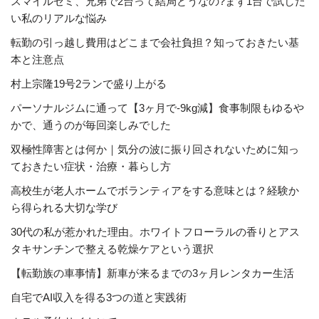
スマイルゼミ、兄弟で2台って結局どうなの?まず1台で試した
い私のリアルな悩み
転勤の引っ越し費用はどこまで会社負担？知っておきたい基
本と注意点
村上宗隆19号2ランで盛り上がる
パーソナルジムに通って【3ヶ月で-9kg減】食事制限もゆるや
かで、通うのが毎回楽しみでした
双極性障害とは何か｜気分の波に振り回されないために知っ
ておきたい症状・治療・暮らし方
高校生が老人ホームでボランティアをする意味とは？経験か
ら得られる大切な学び
30代の私が惹かれた理由。ホワイトフローラルの香りとアス
タキサンチンで整える乾燥ケアという選択
【転勤族の車事情】新車が来るまでの3ヶ月レンタカー生活
自宅でAI収入を得る3つの道と実践術