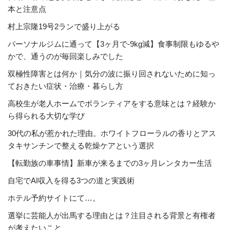
本と注意点
村上宗隆19号2ランで盛り上がる
パーソナルジムに通って【3ヶ月で-9kg減】食事制限もゆるや
かで、通うのが毎回楽しみでした
双極性障害とは何か｜気分の波に振り回されないために知っ
ておきたい症状・治療・暮らし方
高校生が老人ホームでボランティアをする意味とは？経験か
ら得られる大切な学び
30代の私が惹かれた理由。ホワイトフローラルの香りとアス
タキサンチンで整える乾燥ケアという選択
【転勤族の車事情】新車が来るまでの3ヶ月レンタカー生活
自宅でAI収入を得る3つの道と実践術
ホテル予約サイトにて…。
選挙に芸能人が出馬する理由とは？注目される背景と有権者
が考えたいこと