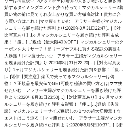
リーは出産後いつから？帝王切開後の大きさ選択しと履き開
始するタイミングコメント少々待って！マジカルシェリー2着
買い物の前に見てくれ安上がりな買い方徹底対比！貴方に合
う買い方はこれ！|ママ痩せたいむ アラサー主婦がマジカル
シェリーを履き続けた評判より:2020年8月31日22:47[…]【対
比写真あり】1ヶ月マジカルシェリーを履き続けた評判＆成
果！「痩…[…]返信【最大限40％OFF】マジカルシェリーのク
ーポンを大リサーチ！超リーズナブルに買える秘訣の裏技も
大暴露！|ママ痩せたいむ アラサー主婦がマジカルシェリー
を履き続けた評判より:2020年8月31日23:20[…]【対比写真あ
り】1ヶ月マジカルシェリーを履き続けた評判＆影響！「痩…
[…]返信【要注意】楽天で売ってるマジカルシェリーは偽
物！？正規品を最安値でGET可能な秘訣の買い方とは|ママ痩
せたいむ アラサー主婦がマジカルシェリーを履き続けた評
判より:2020年8月31日23:50[…]【対比写真あり】1ヶ月マジカ
ルシェリーを履き続けた評判＆影響！「痩…[…]返信【失敗
談】マジカルシェリーサイズ選択しの２つの超大切極意！ウ
エストはこう測る！|ママ痩せたいむ アラサー主婦がマジカ
ルシェリーを履き続けた評判より:2020年9月6日10:37[…]【衝