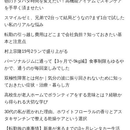
朝のドタバタ時間を変えたい！高機能アイテムでスキンケア
を手早く済ませたい
スマイルゼミ、兄弟で2台って結局どうなの?まず1台で試した
い私のリアルな悩み
転勤の引っ越し費用はどこまで会社負担？知っておきたい基
本と注意点
村上宗隆19号2ランで盛り上がる
パーソナルジムに通って【3ヶ月で-9kg減】食事制限もゆるや
かで、通うのが毎回楽しみでした
双極性障害とは何か｜気分の波に振り回されないために知っ
ておきたい症状・治療・暮らし方
高校生が老人ホームでボランティアをする意味とは？経験か
ら得られる大切な学び
30代の私が惹かれた理由。ホワイトフローラルの香りとアス
タキサンチンで整える乾燥ケアという選択
【転勤族の車事情】新車が来るまでの3ヶ月レンタカー生活