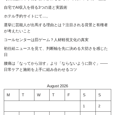
自宅でAI収入を得る3つの道と実践術
ホテル予約サイトにて…。
選挙に芸能人が出馬する理由とは？注目される背景と有権者
が考えたいこと
コールセンターは罰ゲーム？人材軽視文化の真実
初任給ニュースを見て、判断軸を先に決める大切さを感じた
日
腰痛は「なってから治す」より「ならないように防ぐ」――
日常ケアと施術を上手に組み合わせるコツ
August 2026
M
T
W
T
F
S
S
1
2