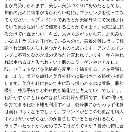
術が見受けられます。美しい美肌づくりに努めたとしても、
加齢のために結果が得られない時にはプラセンタを使ってみ
てください。サプリメントであるとか美容外科にて実施され
ている原液注射などで補充することができます。化粧品に頼
るだけでは直せないニキビ、大きく広がった毛穴、肝斑みた
いな肌トラブルと呼ばれているものは、美容外科に行って相
談すれば解決方法も見つかるものと思います。アンチエイジ
ングに不可欠なのが肌の保湿だと言われています。年を重ね
れば重ねるほど失われていく肌のコラーゲンやヒアルロン
酸、セラミドなどを化粧品を愛用して補充することを意識し
ましょう。美容皮膚科と美容外科では提供される施術が相違
します。美容外科において主に取り扱われるのは豊胸、脂肪
吸引、整形手術など外科的な施術だと考えていいでしょう。
化粧がすぐにとれるのはお肌の乾燥が原因です。肌の潤いを
保持できる化粧下地を利用すれば、乾燥肌にかかわらず化粧
は崩れづらくなるでしょう。ブランドがどこの化粧品を購入
すれば悔いが残らないのか当惑していると言われるなら、ト
ライアルセットから始めてみてはどうですか？自分に特に合