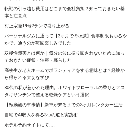
転勤の引っ越し費用はどこまで会社負担？知っておきたい基
本と注意点
村上宗隆19号2ランで盛り上がる
パーソナルジムに通って【3ヶ月で-9kg減】食事制限もゆるや
かで、通うのが毎回楽しみでした
双極性障害とは何か｜気分の波に振り回されないために知っ
ておきたい症状・治療・暮らし方
高校生が老人ホームでボランティアをする意味とは？経験か
ら得られる大切な学び
30代の私が惹かれた理由。ホワイトフローラルの香りとアス
タキサンチンで整える乾燥ケアという選択
【転勤族の車事情】新車が来るまでの3ヶ月レンタカー生活
自宅でAI収入を得る3つの道と実践術
ホテル予約サイトにて…。