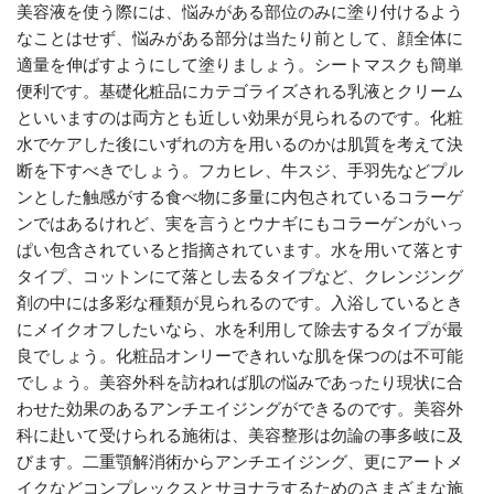
美容液を使う際には、悩みがある部位のみに塗り付けるよう
なことはせず、悩みがある部分は当たり前として、顔全体に
適量を伸ばすようにして塗りましょう。シートマスクも簡単
便利です。基礎化粧品にカテゴライズされる乳液とクリーム
といいますのは両方とも近しい効果が見られるのです。化粧
水でケアした後にいずれの方を用いるのかは肌質を考えて決
断を下すべきでしょう。フカヒレ、牛スジ、手羽先などプル
ンとした触感がする食べ物に多量に内包されているコラーゲ
ンではあるけれど、実を言うとウナギにもコラーゲンがいっ
ぱい包含されていると指摘されています。水を用いて落とす
タイプ、コットンにて落とし去るタイプなど、クレンジング
剤の中には多彩な種類が見られるのです。入浴しているとき
にメイクオフしたいなら、水を利用して除去するタイプが最
良でしょう。化粧品オンリーできれいな肌を保つのは不可能
でしょう。美容外科を訪ねれば肌の悩みであったり現状に合
わせた効果のあるアンチエイジングができるのです。美容外
科に赴いて受けられる施術は、美容整形は勿論の事多岐に及
びます。二重顎解消術からアンチエイジング、更にアートメ
イクなどコンプレックスとサヨナラするためのさまざまな施