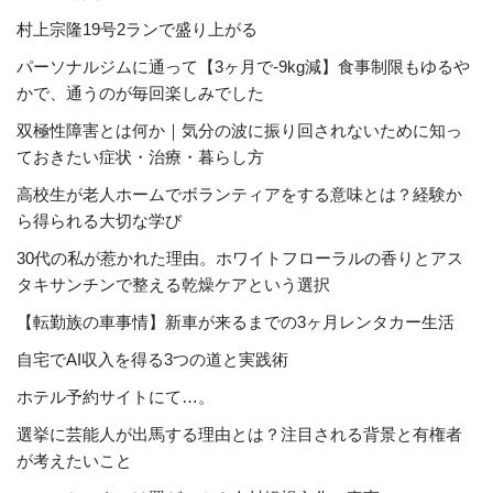
村上宗隆19号2ランで盛り上がる
パーソナルジムに通って【3ヶ月で-9kg減】食事制限もゆるや
かで、通うのが毎回楽しみでした
双極性障害とは何か｜気分の波に振り回されないために知っ
ておきたい症状・治療・暮らし方
高校生が老人ホームでボランティアをする意味とは？経験か
ら得られる大切な学び
30代の私が惹かれた理由。ホワイトフローラルの香りとアス
タキサンチンで整える乾燥ケアという選択
【転勤族の車事情】新車が来るまでの3ヶ月レンタカー生活
自宅でAI収入を得る3つの道と実践術
ホテル予約サイトにて…。
選挙に芸能人が出馬する理由とは？注目される背景と有権者
が考えたいこと