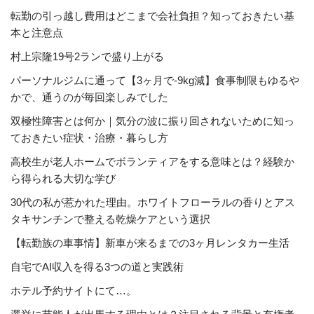
転勤の引っ越し費用はどこまで会社負担？知っておきたい基
本と注意点
村上宗隆19号2ランで盛り上がる
パーソナルジムに通って【3ヶ月で-9kg減】食事制限もゆるや
かで、通うのが毎回楽しみでした
双極性障害とは何か｜気分の波に振り回されないために知っ
ておきたい症状・治療・暮らし方
高校生が老人ホームでボランティアをする意味とは？経験か
ら得られる大切な学び
30代の私が惹かれた理由。ホワイトフローラルの香りとアス
タキサンチンで整える乾燥ケアという選択
【転勤族の車事情】新車が来るまでの3ヶ月レンタカー生活
自宅でAI収入を得る3つの道と実践術
ホテル予約サイトにて…。