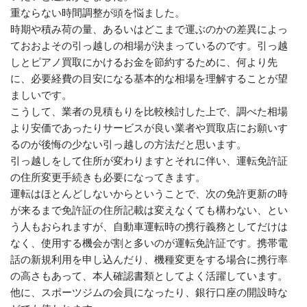
重ならない時間調整が頭を悩ました。
時期や積み荷の量、あるいはどこまで運ぶのかの差異によっ
ておおよその引っ越しの相場が決まっているのです。引っ越
しとピアノ買取にかけるお金を節約するために、何より先
に、必要経費の目安になる基本的な相場を理解することが望
ましいです。
こうして、業者の見積もりを比較検討した上で、調べた相場
より安価であったりサービスが良い業者や買取店にお願いす
るのが後悔の少ない引っ越しの方法だと思います。
引っ越しをして住所が変わりますとそれに伴い、運転免許証
の住所変更手続きも必要になってきます。
運転はほとんどしないからということで、次の免許更新の時
が来るまで免許証の住所記載は変えなくても構わない、とい
う人もおられますが、自動車運転時の携行義務としてだけは
なく、使用する機会が割と多いのが運転免許証です。携帯電
話の新規利用を申し込んだり、機種変更をする場合に携行率
の高さもあって、本人確認書類としてよく活躍しています。
他に、スポーツジムの会員になったり、銀行口座の開設時な