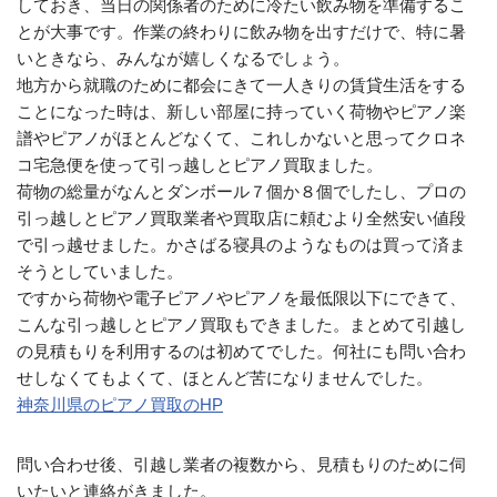
しておき、当日の関係者のために冷たい飲み物を準備するこ
とが大事です。作業の終わりに飲み物を出すだけで、特に暑
いときなら、みんなが嬉しくなるでしょう。
地方から就職のために都会にきて一人きりの賃貸生活をする
ことになった時は、新しい部屋に持っていく荷物やピアノ楽
譜やピアノがほとんどなくて、これしかないと思ってクロネ
コ宅急便を使って引っ越しとピアノ買取ました。
荷物の総量がなんとダンボール７個か８個でしたし、プロの
引っ越しとピアノ買取業者や買取店に頼むより全然安い値段
で引っ越せました。かさばる寝具のようなものは買って済ま
そうとしていました。
ですから荷物や電子ピアノやピアノを最低限以下にできて、
こんな引っ越しとピアノ買取もできました。まとめて引越し
の見積もりを利用するのは初めてでした。何社にも問い合わ
せしなくてもよくて、ほとんど苦になりませんでした。
神奈川県のピアノ買取のHP
問い合わせ後、引越し業者の複数から、見積もりのために伺
いたいと連絡がきました。