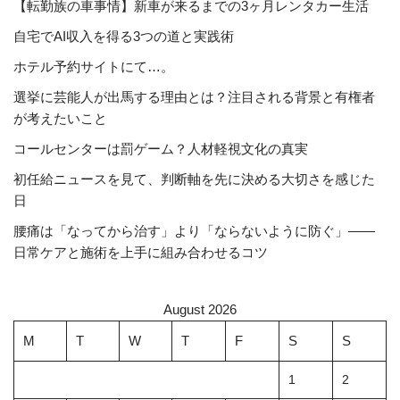
【転勤族の車事情】新車が来るまでの3ヶ月レンタカー生活
自宅でAI収入を得る3つの道と実践術
ホテル予約サイトにて…。
選挙に芸能人が出馬する理由とは？注目される背景と有権者
が考えたいこと
コールセンターは罰ゲーム？人材軽視文化の真実
初任給ニュースを見て、判断軸を先に決める大切さを感じた
日
腰痛は「なってから治す」より「ならないように防ぐ」――
日常ケアと施術を上手に組み合わせるコツ
August 2026
M
T
W
T
F
S
S
1
2