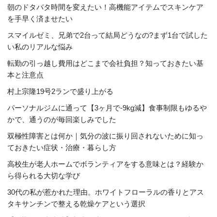
朝のドタバタ時間を変えたい！高機能アイテムでスキンケア
を手早く済ませたい
スマイルゼミ、兄弟で2台って結局どうなの?まず1台で試した
い私のリアルな悩み
転勤の引っ越し費用はどこまで会社負担？知っておきたい基
本と注意点
村上宗隆19号2ランで盛り上がる
パーソナルジムに通って【3ヶ月で-9kg減】食事制限もゆるや
かで、通うのが毎回楽しみでした
双極性障害とは何か｜気分の波に振り回されないために知っ
ておきたい症状・治療・暮らし方
高校生が老人ホームでボランティアをする意味とは？経験か
ら得られる大切な学び
30代の私が惹かれた理由。ホワイトフローラルの香りとアス
タキサンチンで整える乾燥ケアという選択