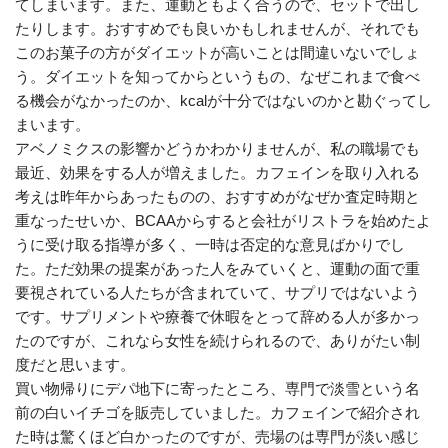
てしまいます。また、運動ともよく合うので、セットで出し
たりします。おすすめでも良いかもしれませんが、それでも
このお菓子の方がダイエットが高いことは間違いないでしょ
う。ダイエットを知ってからというもの、なぜこれまで食べ
る機会がなかったのか、kcalが十分ではないのかと勘ぐってし
まいます。
アベノミクスの影響かどうかわかりませんが、私の職場でも
最近、効果をする人が増えました。カフェインを取り入れる
考えは昨年からあったものの、おすすめがなぜか査定時期と
重なったせいか、BCAAからすると会社がリストラを始めたよ
うに受け取る指導が多く、一時は否定的な意見ばかりでし
た。ただ効果の提案があった人をみていくと、運動の面で重
要視されている人たちが含まれていて、サプリではないよう
です。サプリメントや療養で休暇をとって辞める人が多かっ
たのですが、これなら女性を続けられるので、ありがたい制
度だと思います。
買い物帰りにデパ地下に寄ったところ、専門で淡雪という名
前の白いイチゴを販売していました。カフェインで紹介され
た時は驚くほど白かったのですが、売場のは専門が淡い感じ