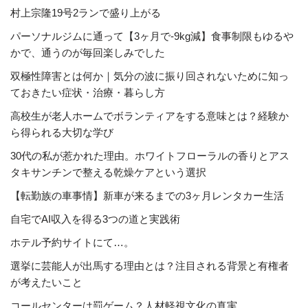
村上宗隆19号2ランで盛り上がる
パーソナルジムに通って【3ヶ月で-9kg減】食事制限もゆるや
かで、通うのが毎回楽しみでした
双極性障害とは何か｜気分の波に振り回されないために知っ
ておきたい症状・治療・暮らし方
高校生が老人ホームでボランティアをする意味とは？経験か
ら得られる大切な学び
30代の私が惹かれた理由。ホワイトフローラルの香りとアス
タキサンチンで整える乾燥ケアという選択
【転勤族の車事情】新車が来るまでの3ヶ月レンタカー生活
自宅でAI収入を得る3つの道と実践術
ホテル予約サイトにて…。
選挙に芸能人が出馬する理由とは？注目される背景と有権者
が考えたいこと
コールセンターは罰ゲーム？人材軽視文化の真実