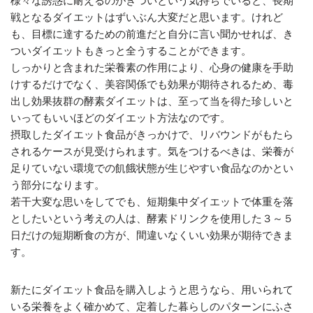
様々な誘惑に耐えるのがきついという気持ちでいると、長期
戦となるダイエットはずいぶん大変だと思います。けれど
も、目標に達するための前進だと自分に言い聞かせれば、き
ついダイエットもきっと全うすることができます。
しっかりと含まれた栄養素の作用により、心身の健康を手助
けするだけでなく、美容関係でも効果が期待されるため、毒
出し効果抜群の酵素ダイエットは、至って当を得た珍しいと
いってもいいほどのダイエット方法なのです。
摂取したダイエット食品がきっかけで、リバウンドがもたら
されるケースが見受けられます。気をつけるべきは、栄養が
足りていない環境での飢餓状態が生じやすい食品なのかとい
う部分になります。
若干大変な思いをしてでも、短期集中ダイエットで体重を落
としたいという考えの人は、酵素ドリンクを使用した３～５
日だけの短期断食の方が、間違いなくいい効果が期待できま
す。
新たにダイエット食品を購入しようと思うなら、用いられて
いる栄養をよく確かめて、定着した暮らしのパターンにふさ