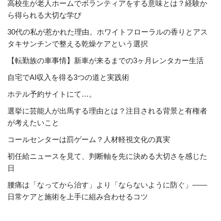
高校生が老人ホームでボランティアをする意味とは？経験か
ら得られる大切な学び
30代の私が惹かれた理由。ホワイトフローラルの香りとアス
タキサンチンで整える乾燥ケアという選択
【転勤族の車事情】新車が来るまでの3ヶ月レンタカー生活
自宅でAI収入を得る3つの道と実践術
ホテル予約サイトにて…。
選挙に芸能人が出馬する理由とは？注目される背景と有権者
が考えたいこと
コールセンターは罰ゲーム？人材軽視文化の真実
初任給ニュースを見て、判断軸を先に決める大切さを感じた
日
腰痛は「なってから治す」より「ならないように防ぐ」――
日常ケアと施術を上手に組み合わせるコツ