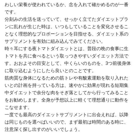
わしい栄養が使われているか、念を入れて確かめるのが一番
です。
分刻みの生活を送っていて、せっかく立てたダイエットプラ
ンに乱れが生じた時は、いつもしていることを変化させるこ
となく理想的なプロポーションを目指せる、ダイエット系の
サプリメントを有効に組み込んでみてください。
時々耳にする夜トマトダイエットとは、普段の晩の食事に生
トマトを共に食べるという取っつきやすいダイエット方法で
す。おおよその目安として、中くらいのものを、3つ前後身体
に取り込むようにしたら良いとのことです。
筋肉質な身体になるための筋トレや有酸素運動を取り入れた
いとの計画を持っている方は、速やかに効果が現れる短期集
中ダイエットで余分な肉をそぎ落としてから行ってみること
をお勧めします。全身が予想以上に軽くて理想通りに動作を
こなせます。
一度でも最高のダイエットサプリメントに出会えれば、以降
は同じものを選べばいいので、まず最初は時間のある時に、
注意深く探し出すのがいいでしょう。