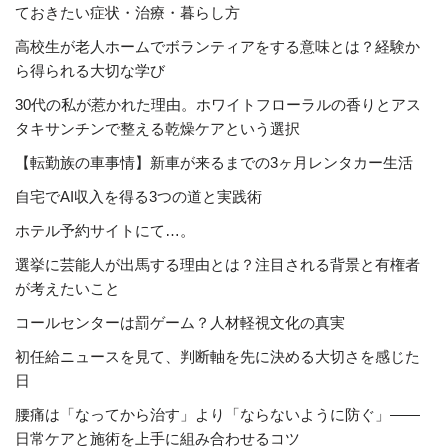
ておきたい症状・治療・暮らし方
高校生が老人ホームでボランティアをする意味とは？経験か
ら得られる大切な学び
30代の私が惹かれた理由。ホワイトフローラルの香りとアス
タキサンチンで整える乾燥ケアという選択
【転勤族の車事情】新車が来るまでの3ヶ月レンタカー生活
自宅でAI収入を得る3つの道と実践術
ホテル予約サイトにて…。
選挙に芸能人が出馬する理由とは？注目される背景と有権者
が考えたいこと
コールセンターは罰ゲーム？人材軽視文化の真実
初任給ニュースを見て、判断軸を先に決める大切さを感じた
日
腰痛は「なってから治す」より「ならないように防ぐ」――
日常ケアと施術を上手に組み合わせるコツ