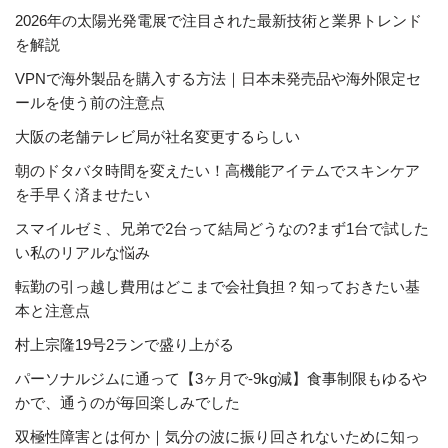
2026年の太陽光発電展で注目された最新技術と業界トレンド
を解説
VPNで海外製品を購入する方法｜日本未発売品や海外限定セ
ールを使う前の注意点
大阪の老舗テレビ局が社名変更するらしい
朝のドタバタ時間を変えたい！高機能アイテムでスキンケア
を手早く済ませたい
スマイルゼミ、兄弟で2台って結局どうなの?まず1台で試した
い私のリアルな悩み
転勤の引っ越し費用はどこまで会社負担？知っておきたい基
本と注意点
村上宗隆19号2ランで盛り上がる
パーソナルジムに通って【3ヶ月で-9kg減】食事制限もゆるや
かで、通うのが毎回楽しみでした
双極性障害とは何か｜気分の波に振り回されないために知っ