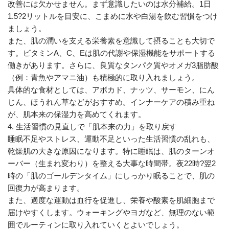
改善には欠かせません。まず意識したいのは水分補給。1日
1.5?2リットルを目安に、こまめに水や白湯を飲む習慣をつけ
ましょう。
また、肌の潤いを支える栄養素を意識して摂ることも大切で
す。ビタミンA、C、Eは肌の代謝や保湿機能をサポートする
働きがあります。さらに、良質なタンパク質やオメガ3脂肪酸
（例：青魚やアマニ油）も積極的に取り入れましょう。
具体的な食材としては、アボカド、ナッツ、サーモン、にん
じん、ほうれん草などがおすすめ。インナーケアの積み重ね
が、肌本来の保湿力を高めてくれます。
4. 生活習慣の見直しで「肌本来の力」を取り戻す
睡眠不足やストレス、運動不足といった生活習慣の乱れも、
乾燥肌の大きな原因になります。特に睡眠は、肌のターンオ
ーバー（生まれ変わり）を整える大事な時間帯。夜22時?翌2
時の「肌のゴールデンタイム」にしっかり眠ることで、肌の
回復力が高まります。
また、適度な運動は血行を促進し、栄養や酸素を肌細胞まで
届けやすくします。ウォーキングやヨガなど、無理のない範
囲でルーティンに取り入れていくとよいでしょう。