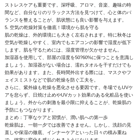
ストレスケアも重要です。深呼吸、アロマ、音楽、趣味の時
間など、自分なりのリラックス方法を見つけて、心と体のバ
ランスを整えることが、肌状態にも良い影響を与えます。
5. 空気の乾燥対策を徹底！環境から肌を守る
肌の乾燥は、外的環境にも大きく左右されます。特に秋冬は
空気が乾燥しやすく、室内でもエアコンの影響で湿度が低下
します。肌を守るためには、湿度管理が欠かせません。
加湿器を使用して、部屋の湿度を50?60%に保つことを意識し
ましょう。加湿器がない場合は、濡れタオルを干すだけでも
効果があります。また、長時間外出する際には、マスクやフ
ェイスミストなどで肌の乾燥を防ぐ工夫を。
さらに、紫外線も乾燥を悪化させる要因です。冬場でもUVケ
アを怠らず、日焼け止めやUVカット効果のある化粧品を使い
ましょう。外からの刺激を最小限に抑えることが、乾燥肌の
予防にもつながります。
まとめ：丁寧なケアと習慣が、潤い肌への第一歩
乾燥肌は、一朝一夕では改善できません。しかし、洗顔の見
直しや保湿の徹底、インナーケアといった日々の積み重ね
で、確実に変化を感じられるようになります。