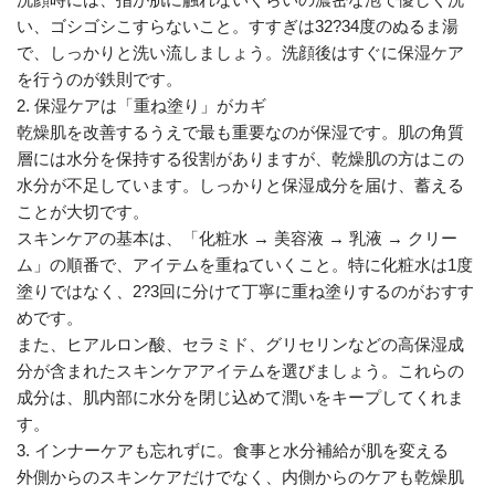
い、ゴシゴシこすらないこと。すすぎは32?34度のぬるま湯
で、しっかりと洗い流しましょう。洗顔後はすぐに保湿ケア
を行うのが鉄則です。
2. 保湿ケアは「重ね塗り」がカギ
乾燥肌を改善するうえで最も重要なのが保湿です。肌の角質
層には水分を保持する役割がありますが、乾燥肌の方はこの
水分が不足しています。しっかりと保湿成分を届け、蓄える
ことが大切です。
スキンケアの基本は、「化粧水 → 美容液 → 乳液 → クリー
ム」の順番で、アイテムを重ねていくこと。特に化粧水は1度
塗りではなく、2?3回に分けて丁寧に重ね塗りするのがおすす
めです。
また、ヒアルロン酸、セラミド、グリセリンなどの高保湿成
分が含まれたスキンケアアイテムを選びましょう。これらの
成分は、肌内部に水分を閉じ込めて潤いをキープしてくれま
す。
3. インナーケアも忘れずに。食事と水分補給が肌を変える
外側からのスキンケアだけでなく、内側からのケアも乾燥肌