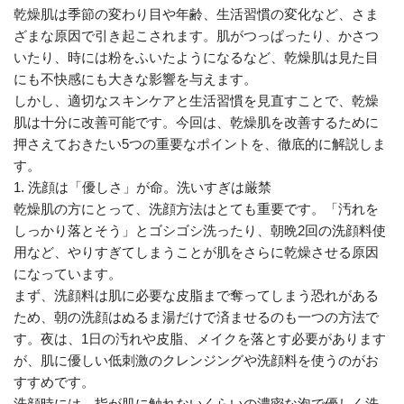
乾燥肌は季節の変わり目や年齢、生活習慣の変化など、さま
ざまな原因で引き起こされます。肌がつっぱったり、かさつ
いたり、時には粉をふいたようになるなど、乾燥肌は見た目
にも不快感にも大きな影響を与えます。
しかし、適切なスキンケアと生活習慣を見直すことで、乾燥
肌は十分に改善可能です。今回は、乾燥肌を改善するために
押さえておきたい5つの重要なポイントを、徹底的に解説しま
す。
1. 洗顔は「優しさ」が命。洗いすぎは厳禁
乾燥肌の方にとって、洗顔方法はとても重要です。「汚れを
しっかり落とそう」とゴシゴシ洗ったり、朝晩2回の洗顔料使
用など、やりすぎてしまうことが肌をさらに乾燥させる原因
になっています。
まず、洗顔料は肌に必要な皮脂まで奪ってしまう恐れがある
ため、朝の洗顔はぬるま湯だけで済ませるのも一つの方法で
す。夜は、1日の汚れや皮脂、メイクを落とす必要があります
が、肌に優しい低刺激のクレンジングや洗顔料を使うのがお
すすめです。
洗顔時には、指が肌に触れないくらいの濃密な泡で優しく洗