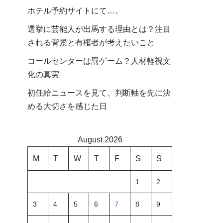
ホテル予約サイトにて…。
選挙に芸能人が出馬する理由とは？注目
される背景と有権者が考えたいこと
コールセンターは罰ゲーム？人材軽視文
化の真実
初任給ニュースを見て、判断軸を先に決
める大切さを感じた日
August 2026
M
T
W
T
F
S
S
1
2
3
4
5
6
7
8
9