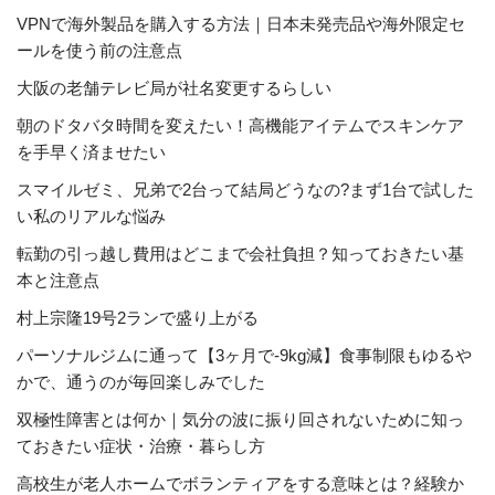
VPNで海外製品を購入する方法｜日本未発売品や海外限定セ
ールを使う前の注意点
大阪の老舗テレビ局が社名変更するらしい
朝のドタバタ時間を変えたい！高機能アイテムでスキンケア
を手早く済ませたい
スマイルゼミ、兄弟で2台って結局どうなの?まず1台で試した
い私のリアルな悩み
転勤の引っ越し費用はどこまで会社負担？知っておきたい基
本と注意点
村上宗隆19号2ランで盛り上がる
パーソナルジムに通って【3ヶ月で-9kg減】食事制限もゆるや
かで、通うのが毎回楽しみでした
双極性障害とは何か｜気分の波に振り回されないために知っ
ておきたい症状・治療・暮らし方
高校生が老人ホームでボランティアをする意味とは？経験か