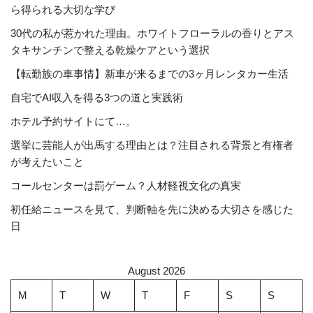
ら得られる大切な学び
30代の私が惹かれた理由。ホワイトフローラルの香りとアス
タキサンチンで整える乾燥ケアという選択
【転勤族の車事情】新車が来るまでの3ヶ月レンタカー生活
自宅でAI収入を得る3つの道と実践術
ホテル予約サイトにて…。
選挙に芸能人が出馬する理由とは？注目される背景と有権者
が考えたいこと
コールセンターは罰ゲーム？人材軽視文化の真実
初任給ニュースを見て、判断軸を先に決める大切さを感じた
日
August 2026
M
T
W
T
F
S
S