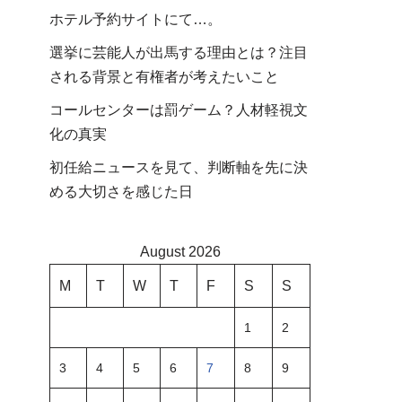
ホテル予約サイトにて…。
選挙に芸能人が出馬する理由とは？注目
される背景と有権者が考えたいこと
コールセンターは罰ゲーム？人材軽視文
化の真実
初任給ニュースを見て、判断軸を先に決
める大切さを感じた日
August 2026
M
T
W
T
F
S
S
1
2
3
4
5
6
7
8
9