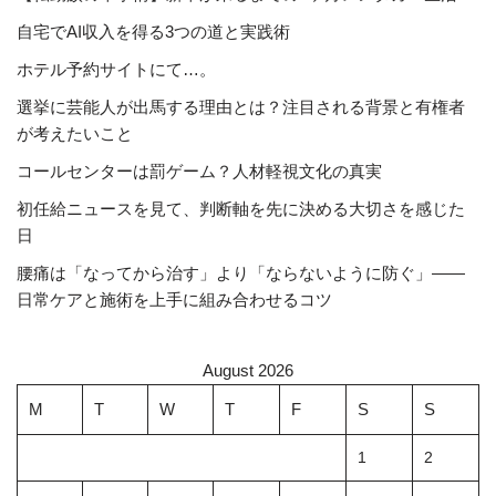
自宅でAI収入を得る3つの道と実践術
ホテル予約サイトにて…。
選挙に芸能人が出馬する理由とは？注目される背景と有権者
が考えたいこと
コールセンターは罰ゲーム？人材軽視文化の真実
初任給ニュースを見て、判断軸を先に決める大切さを感じた
日
腰痛は「なってから治す」より「ならないように防ぐ」――
日常ケアと施術を上手に組み合わせるコツ
August 2026
M
T
W
T
F
S
S
1
2