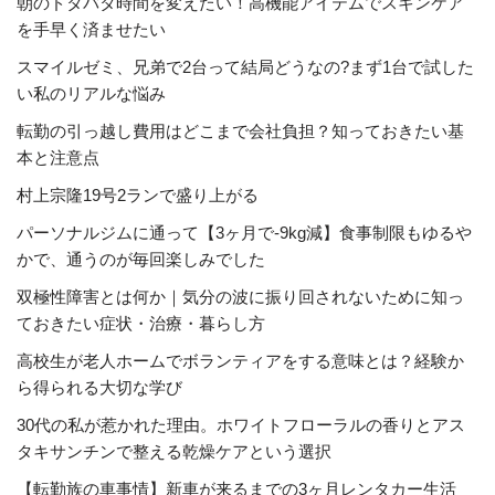
朝のドタバタ時間を変えたい！高機能アイテムでスキンケア
を手早く済ませたい
スマイルゼミ、兄弟で2台って結局どうなの?まず1台で試した
い私のリアルな悩み
転勤の引っ越し費用はどこまで会社負担？知っておきたい基
本と注意点
村上宗隆19号2ランで盛り上がる
パーソナルジムに通って【3ヶ月で-9kg減】食事制限もゆるや
かで、通うのが毎回楽しみでした
双極性障害とは何か｜気分の波に振り回されないために知っ
ておきたい症状・治療・暮らし方
高校生が老人ホームでボランティアをする意味とは？経験か
ら得られる大切な学び
30代の私が惹かれた理由。ホワイトフローラルの香りとアス
タキサンチンで整える乾燥ケアという選択
【転勤族の車事情】新車が来るまでの3ヶ月レンタカー生活