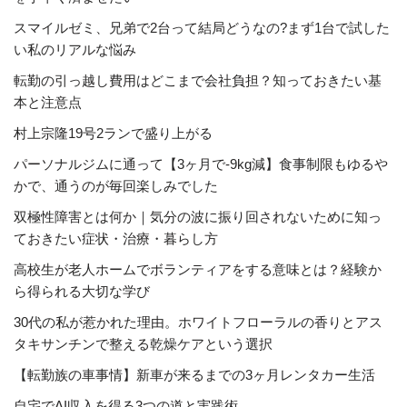
スマイルゼミ、兄弟で2台って結局どうなの?まず1台で試した
い私のリアルな悩み
転勤の引っ越し費用はどこまで会社負担？知っておきたい基
本と注意点
村上宗隆19号2ランで盛り上がる
パーソナルジムに通って【3ヶ月で-9kg減】食事制限もゆるや
かで、通うのが毎回楽しみでした
双極性障害とは何か｜気分の波に振り回されないために知っ
ておきたい症状・治療・暮らし方
高校生が老人ホームでボランティアをする意味とは？経験か
ら得られる大切な学び
30代の私が惹かれた理由。ホワイトフローラルの香りとアス
タキサンチンで整える乾燥ケアという選択
【転勤族の車事情】新車が来るまでの3ヶ月レンタカー生活
自宅でAI収入を得る3つの道と実践術