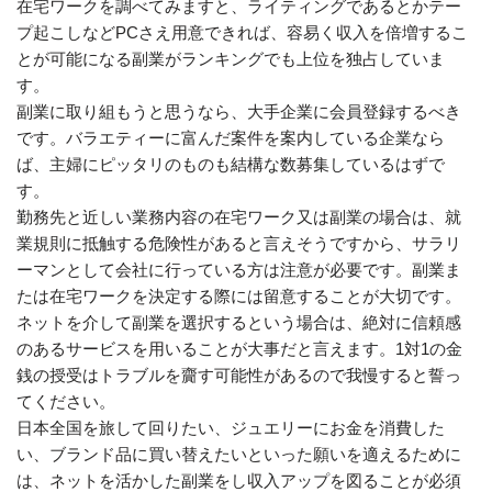
在宅ワークを調べてみますと、ライティングであるとかテー
プ起こしなどPCさえ用意できれば、容易く収入を倍増するこ
とが可能になる副業がランキングでも上位を独占していま
す。
副業に取り組もうと思うなら、大手企業に会員登録するべき
です。バラエティーに富んだ案件を案内している企業なら
ば、主婦にピッタリのものも結構な数募集しているはずで
す。
勤務先と近しい業務内容の在宅ワーク又は副業の場合は、就
業規則に抵触する危険性があると言えそうですから、サラリ
ーマンとして会社に行っている方は注意が必要です。副業ま
たは在宅ワークを決定する際には留意することが大切です。
ネットを介して副業を選択するという場合は、絶対に信頼感
のあるサービスを用いることが大事だと言えます。1対1の金
銭の授受はトラブルを齎す可能性があるので我慢すると誓っ
てください。
日本全国を旅して回りたい、ジュエリーにお金を消費した
い、ブランド品に買い替えたいといった願いを適えるために
は、ネットを活かした副業をし収入アップを図ることが必須