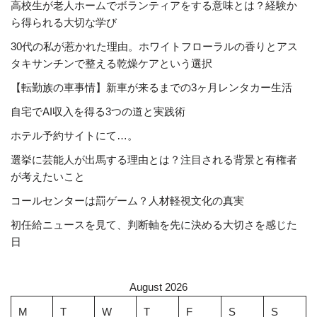
高校生が老人ホームでボランティアをする意味とは？経験か
ら得られる大切な学び
30代の私が惹かれた理由。ホワイトフローラルの香りとアス
タキサンチンで整える乾燥ケアという選択
【転勤族の車事情】新車が来るまでの3ヶ月レンタカー生活
自宅でAI収入を得る3つの道と実践術
ホテル予約サイトにて…。
選挙に芸能人が出馬する理由とは？注目される背景と有権者
が考えたいこと
コールセンターは罰ゲーム？人材軽視文化の真実
初任給ニュースを見て、判断軸を先に決める大切さを感じた
日
August 2026
M
T
W
T
F
S
S