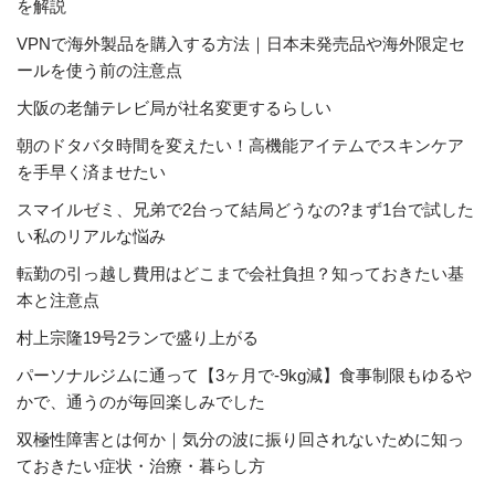
を解説
VPNで海外製品を購入する方法｜日本未発売品や海外限定セ
ールを使う前の注意点
大阪の老舗テレビ局が社名変更するらしい
朝のドタバタ時間を変えたい！高機能アイテムでスキンケア
を手早く済ませたい
スマイルゼミ、兄弟で2台って結局どうなの?まず1台で試した
い私のリアルな悩み
転勤の引っ越し費用はどこまで会社負担？知っておきたい基
本と注意点
村上宗隆19号2ランで盛り上がる
パーソナルジムに通って【3ヶ月で-9kg減】食事制限もゆるや
かで、通うのが毎回楽しみでした
双極性障害とは何か｜気分の波に振り回されないために知っ
ておきたい症状・治療・暮らし方