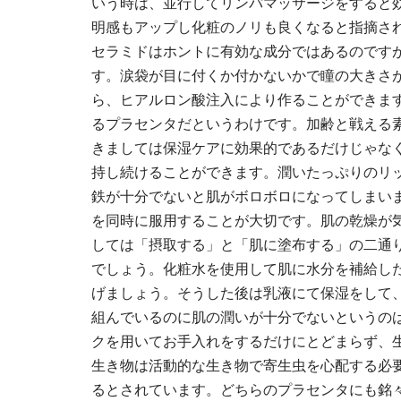
いう時は、並行してリンパマッサージをすると
明感もアップし化粧のノリも良くなると指摘さ
セラミドはホントに有効な成分ではあるのです
す。涙袋が目に付くか付かないかで瞳の大きさ
ら、ヒアルロン酸注入により作ることができま
るプラセンタだというわけです。加齢と戦える
きましては保湿ケアに効果的であるだけじゃな
持し続けることができます。潤いたっぷりのリ
鉄が十分でないと肌がボロボロになってしまい
を同時に服用することが大切です。肌の乾燥が
しては「摂取する」と「肌に塗布する」の二通
でしょう。化粧水を使用して肌に水分を補給し
げましょう。そうした後は乳液にて保湿をして
組んでいるのに肌の潤いが十分でないというの
クを用いてお手入れをするだけにとどまらず、
生き物は活動的な生き物で寄生虫を心配する必
るとされています。どちらのプラセンタにも銘