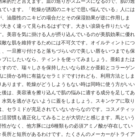
効果的だと言えます。血の巡りがスムーズになるので、肌の透
れています。「乾燥が誘因のニキビで思い悩んでいる」人には
が、油脂性のニキビの場合だとその保湿効果が逆に作用しま
が大きく違って見られるはずです。大きい涙袋を作りたいな
す。美容を気に掛ける人が摂り込んでいるのが美肌効果に優れ
素敵な肌を維持するためには不可欠です。オイルティントにつ
く、一旦擦り付けると落ちづらいので美しい唇をいつまでも保
ップにしたいなら、ティントを使ってみましょう。亜鉛または
ますので、瑞々しさを保持したいなら鉄とか亜鉛とコラーゲン
気に掛かる時に有益なセラミドですけれども、利用方法としま
りあります。乾燥がどうしようもない時は同時に使う方がいい
た後は、美容液を擦り込んで肌の悩みに適する成分を足してあ
、水気を逃がさないように蓋をしましょう。スキンケアに取り
は、セラミドが充足されていないからなのです。コスメティッ
生活習慣も適正化してみることが大切だと感じます。馬という
要性がなく、他方豚には6種類もの必須アミノ酸が存在してい
々長所と短所があるわけです。たくさんのメーカーがトライア