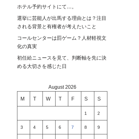
ホテル予約サイトにて…。
選挙に芸能人が出馬する理由とは？注目
される背景と有権者が考えたいこと
コールセンターは罰ゲーム？人材軽視文
化の真実
初任給ニュースを見て、判断軸を先に決
める大切さを感じた日
August 2026
M
T
W
T
F
S
S
1
2
3
4
5
6
7
8
9