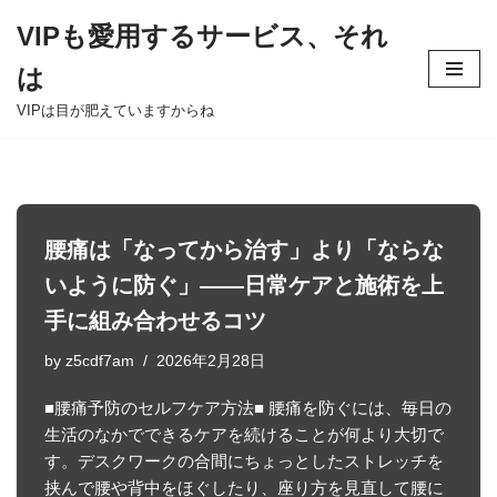
VIPも愛用するサービス、それ
Skip
は
to
content
VIPは目が肥えていますからね
腰痛は「なってから治す」より「ならな
いように防ぐ」――日常ケアと施術を上
手に組み合わせるコツ
by
z5cdf7am
2026年2月28日
■腰痛予防のセルフケア方法■ 腰痛を防ぐには、毎日の
生活のなかでできるケアを続けることが何より大切で
す。デスクワークの合間にちょっとしたストレッチを
挟んで腰や背中をほぐしたり、座り方を見直して腰に