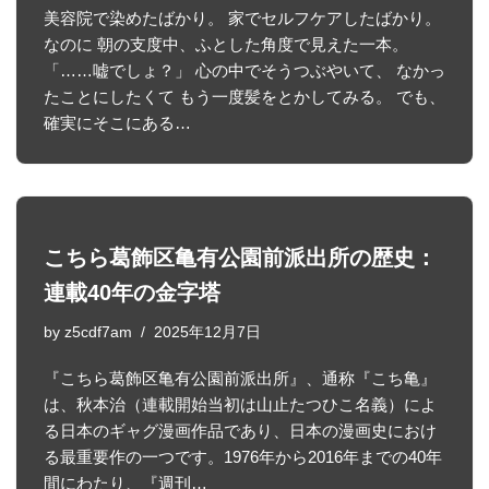
美容院で染めたばかり。 家でセルフケアしたばかり。
なのに 朝の支度中、ふとした角度で見えた一本。
「……嘘でしょ？」 心の中でそうつぶやいて、 なかっ
たことにしたくて もう一度髪をとかしてみる。 でも、
確実にそこにある…
こちら葛飾区亀有公園前派出所の歴史：
連載40年の金字塔
by
z5cdf7am
2025年12月7日
『こちら葛飾区亀有公園前派出所』、通称『こち亀』
は、秋本治（連載開始当初は山止たつひこ名義）によ
る日本のギャグ漫画作品であり、日本の漫画史におけ
る最重要作の一つです。1976年から2016年までの40年
間にわたり、『週刊…